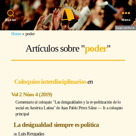
Buscar
Menu
Imagen: jaefrench
Home
»
poder
Artículos sobre "
poder
"
Coloquios interdisciplinarios
Vol 2 Núm 4 (2019)
Comentario al coloquio "Las desigualdades y la re-politización de lo
social en América Latina" de
Juan Pablo Pérez Sáinz
―
Ir a coloquio
principal
La desigualdad siempre es política
Luis Reygadas