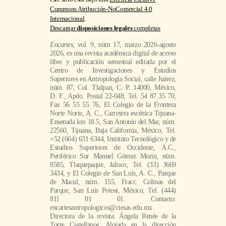
2026, es una revista académica digital de acceso
libre y publicación semestral editada por el
Centro de Investigaciones y Estudios
Superiores en Antropología Social, calle Juárez,
núm. 87, Col. Tlalpan, C. P. 14000, México,
D. F., Apdo. Postal 22-048, Tel. 54 87 35 70,
Fax 56 55 55 76, El Colegio de la Frontera
Norte Norte, A. C., Carretera escénica Tijuana-
Ensenada km 18.5, San Antonio del Mar, núm.
22560, Tijuana, Baja California, México, Tel.
+52 (664) 631 6344, Instituto Tecnológico y de
Estudios Superiores de Occidente, A.C.,
Periférico Sur Manuel Gómez Morin, núm.
8585, Tlaquepaque, Jalisco, Tel. (33) 3669
3434, y El Colegio de San Luís, A. C., Parque
de Macul, núm. 155, Fracc. Colinas del
Parque, San Luis Potosi, México, Tel. (444)
811 01 01. Contacto:
encartesantropologicos@ciesas.edu.mx.
Directora de la revista: Ángela Renée de la
Torre Castellanos. Alojada en la dirección
electrónica https://encartes.mx. Responsable de
la última actualización de este número: Arthur
Temporal Ventura. Fecha de última
modificación: 20 de marzo de 2026.