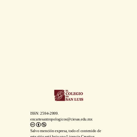
ISSN: 2594-2999.
encartesantropologicos@ciesas.edu.mx
Salvo mención expresa, todo el contenido de
este sitio está bajo una
Licencia Creative
Commons Atribución-NoComercial 4.0
Internacional
.
Descargar
disposiciones legales
completas
Encartes
, vol. 9, núm 17, marzo 2026-agosto