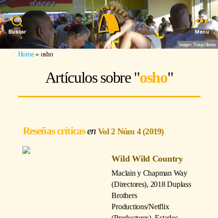
Buscar
Menu
Imagen: Thiago Oliveira
Home
»
osho
Artículos sobre "
osho
"
Reseñas críticas
Vol 2 Núm 4 (2019)
Wild Wild Country
Maclain y Chapman Way
(Directores)
, 2018 Duplass
Brothers
Productions/Netflix
(Productores), Estados