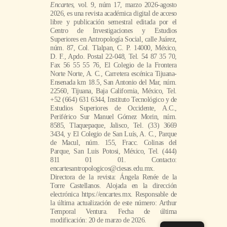
Encartes
, vol. 9, núm 17, marzo 2026-agosto
2026, es una revista académica digital de acceso
libre y publicación semestral editada por el
Centro de Investigaciones y Estudios
Superiores en Antropología Social, calle Juárez,
núm. 87, Col. Tlalpan, C. P. 14000, México,
D. F., Apdo. Postal 22-048, Tel. 54 87 35 70,
Fax 56 55 55 76, El Colegio de la Frontera
Norte Norte, A. C., Carretera escénica Tijuana-
Ensenada km 18.5, San Antonio del Mar, núm.
22560, Tijuana, Baja California, México, Tel.
+52 (664) 631 6344, Instituto Tecnológico y de
Estudios Superiores de Occidente, A.C.,
Periférico Sur Manuel Gómez Morin, núm.
8585, Tlaquepaque, Jalisco, Tel. (33) 3669
3434, y El Colegio de San Luís, A. C., Parque
de Macul, núm. 155, Fracc. Colinas del
Parque, San Luis Potosi, México, Tel. (444)
811 01 01. Contacto:
encartesantropologicos@ciesas.edu.mx.
Directora de la revista: Ángela Renée de la
Torre Castellanos. Alojada en la dirección
electrónica https://encartes.mx. Responsable de
la última actualización de este número: Arthur
Temporal Ventura. Fecha de última
modificación: 20 de marzo de 2026.