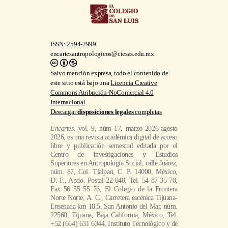
ISSN: 2594-2999.
encartesantropologicos@ciesas.edu.mx
Salvo mención expresa, todo el contenido de
este sitio está bajo una
Licencia Creative
Commons Atribución-NoComercial 4.0
Internacional
.
Descargar
disposiciones legales
completas
Encartes
, vol. 9, núm 17, marzo 2026-agosto
2026, es una revista académica digital de acceso
libre y publicación semestral editada por el
Centro de Investigaciones y Estudios
Superiores en Antropología Social, calle Juárez,
núm. 87, Col. Tlalpan, C. P. 14000, México,
D. F., Apdo. Postal 22-048, Tel. 54 87 35 70,
Fax 56 55 55 76, El Colegio de la Frontera
Norte Norte, A. C., Carretera escénica Tijuana-
Ensenada km 18.5, San Antonio del Mar, núm.
22560, Tijuana, Baja California, México, Tel.
+52 (664) 631 6344, Instituto Tecnológico y de