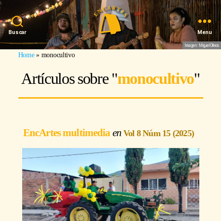
Buscar
Menu
Imagen: Miguel Olmos
Home
»
monocultivo
Artículos sobre "
monocultivo
"
EncArtes multimedia
Vol 8 Núm 15 (2025)