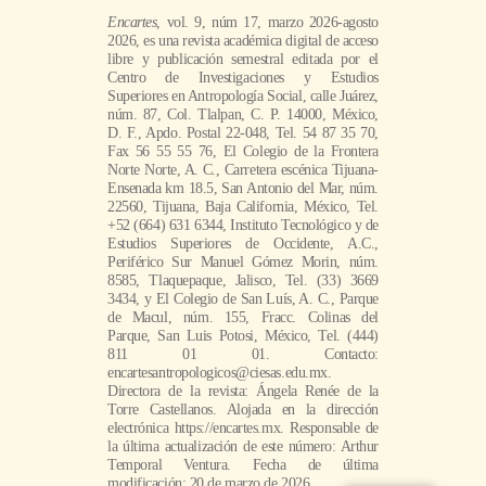
Encartes
, vol. 9, núm 17, marzo 2026-agosto
2026, es una revista académica digital de acceso
libre y publicación semestral editada por el
Centro de Investigaciones y Estudios
Superiores en Antropología Social, calle Juárez,
núm. 87, Col. Tlalpan, C. P. 14000, México,
D. F., Apdo. Postal 22-048, Tel. 54 87 35 70,
Fax 56 55 55 76, El Colegio de la Frontera
Norte Norte, A. C., Carretera escénica Tijuana-
Ensenada km 18.5, San Antonio del Mar, núm.
22560, Tijuana, Baja California, México, Tel.
+52 (664) 631 6344, Instituto Tecnológico y de
Estudios Superiores de Occidente, A.C.,
Periférico Sur Manuel Gómez Morin, núm.
8585, Tlaquepaque, Jalisco, Tel. (33) 3669
3434, y El Colegio de San Luís, A. C., Parque
de Macul, núm. 155, Fracc. Colinas del
Parque, San Luis Potosi, México, Tel. (444)
811 01 01. Contacto:
encartesantropologicos@ciesas.edu.mx.
Directora de la revista: Ángela Renée de la
Torre Castellanos. Alojada en la dirección
electrónica https://encartes.mx. Responsable de
la última actualización de este número: Arthur
Temporal Ventura. Fecha de última
modificación: 20 de marzo de 2026.