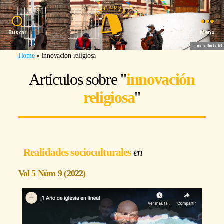
Buscar
Menu
Imagen: Jim Platel
Home
»
innovación religiosa
Artículos sobre "
innovación
religiosa
"
Realidades socioculturales
Vol 5 Núm 9 (2022)