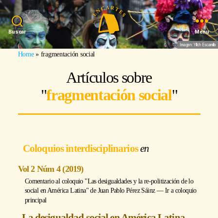
Buscar
Menu
Imagen: Yllich Escamilla
Home
»
fragmentación social
Artículos sobre
"
fragmentación social
"
Coloquios interdisciplinarios
Vol 2 Núm 4 (2019)
Comentario al coloquio "Las desigualdades y la re-politización de lo
social en América Latina" de
Juan Pablo Pérez Sáinz
―
Ir a coloquio
principal
La desigualdad social en América Latina.