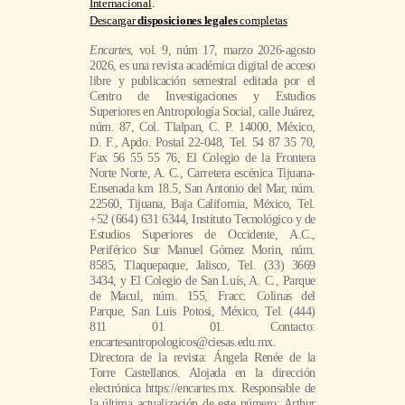
Internacional
.
Descargar
disposiciones legales
completas
Encartes
, vol. 9, núm 17, marzo 2026-agosto
2026, es una revista académica digital de acceso
libre y publicación semestral editada por el
Centro de Investigaciones y Estudios
Superiores en Antropología Social, calle Juárez,
núm. 87, Col. Tlalpan, C. P. 14000, México,
D. F., Apdo. Postal 22-048, Tel. 54 87 35 70,
Fax 56 55 55 76, El Colegio de la Frontera
Norte Norte, A. C., Carretera escénica Tijuana-
Ensenada km 18.5, San Antonio del Mar, núm.
22560, Tijuana, Baja California, México, Tel.
+52 (664) 631 6344, Instituto Tecnológico y de
Estudios Superiores de Occidente, A.C.,
Periférico Sur Manuel Gómez Morin, núm.
8585, Tlaquepaque, Jalisco, Tel. (33) 3669
3434, y El Colegio de San Luís, A. C., Parque
de Macul, núm. 155, Fracc. Colinas del
Parque, San Luis Potosi, México, Tel. (444)
811 01 01. Contacto:
encartesantropologicos@ciesas.edu.mx.
Directora de la revista: Ángela Renée de la
Torre Castellanos. Alojada en la dirección
electrónica https://encartes.mx. Responsable de
la última actualización de este número: Arthur