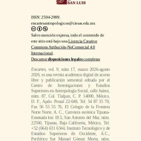
ISSN: 2594-2999.
encartesantropologicos@ciesas.edu.mx
Salvo mención expresa, todo el contenido de
este sitio está bajo una
Licencia Creative
Commons Atribución-NoComercial 4.0
Internacional
.
Descargar
disposiciones legales
completas
Encartes
, vol. 9, núm 17, marzo 2026-agosto
2026, es una revista académica digital de acceso
libre y publicación semestral editada por el
Centro de Investigaciones y Estudios
Superiores en Antropología Social, calle Juárez,
núm. 87, Col. Tlalpan, C. P. 14000, México,
D. F., Apdo. Postal 22-048, Tel. 54 87 35 70,
Fax 56 55 55 76, El Colegio de la Frontera
Norte Norte, A. C., Carretera escénica Tijuana-
Ensenada km 18.5, San Antonio del Mar, núm.
22560, Tijuana, Baja California, México, Tel.
+52 (664) 631 6344, Instituto Tecnológico y de
Estudios Superiores de Occidente, A.C.,
Periférico Sur Manuel Gómez Morin, núm.