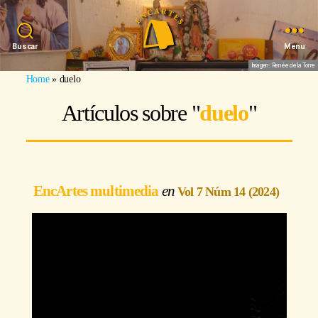
Buscar
Menu
Imagen: Renée de la Torre
Home
»
duelo
Artículos sobre "
duelo
"
EncArtes multimedia
Vol 7 Núm 14 (2024)