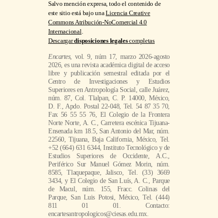
Salvo mención expresa, todo el contenido de
este sitio está bajo una
Licencia Creative
Commons Atribución-NoComercial 4.0
Internacional
.
Descargar
disposiciones legales
completas
Encartes
, vol. 9, núm 17, marzo 2026-agosto
2026, es una revista académica digital de acceso
libre y publicación semestral editada por el
Centro de Investigaciones y Estudios
Superiores en Antropología Social, calle Juárez,
núm. 87, Col. Tlalpan, C. P. 14000, México,
D. F., Apdo. Postal 22-048, Tel. 54 87 35 70,
Fax 56 55 55 76, El Colegio de la Frontera
Norte Norte, A. C., Carretera escénica Tijuana-
Ensenada km 18.5, San Antonio del Mar, núm.
22560, Tijuana, Baja California, México, Tel.
+52 (664) 631 6344, Instituto Tecnológico y de
Estudios Superiores de Occidente, A.C.,
Periférico Sur Manuel Gómez Morin, núm.
8585, Tlaquepaque, Jalisco, Tel. (33) 3669
3434, y El Colegio de San Luís, A. C., Parque
de Macul, núm. 155, Fracc. Colinas del
Parque, San Luis Potosi, México, Tel. (444)
811 01 01. Contacto:
encartesantropologicos@ciesas.edu.mx.