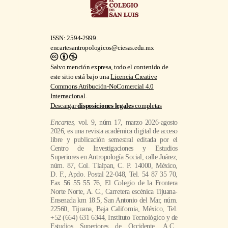
ISSN: 2594-2999.
encartesantropologicos@ciesas.edu.mx
Salvo mención expresa, todo el contenido de
este sitio está bajo una
Licencia Creative
Commons Atribución-NoComercial 4.0
Internacional
.
Descargar
disposiciones legales
completas
Encartes
, vol. 9, núm 17, marzo 2026-agosto
2026, es una revista académica digital de acceso
libre y publicación semestral editada por el
Centro de Investigaciones y Estudios
Superiores en Antropología Social, calle Juárez,
núm. 87, Col. Tlalpan, C. P. 14000, México,
D. F., Apdo. Postal 22-048, Tel. 54 87 35 70,
Fax 56 55 55 76, El Colegio de la Frontera
Norte Norte, A. C., Carretera escénica Tijuana-
Ensenada km 18.5, San Antonio del Mar, núm.
22560, Tijuana, Baja California, México, Tel.
+52 (664) 631 6344, Instituto Tecnológico y de
Estudios Superiores de Occidente, A.C.,