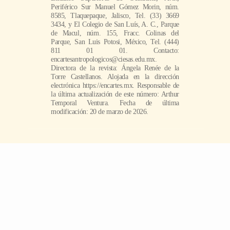
Periférico Sur Manuel Gómez Morin, núm.
8585, Tlaquepaque, Jalisco, Tel. (33) 3669
3434, y El Colegio de San Luís, A. C., Parque
de Macul, núm. 155, Fracc. Colinas del
Parque, San Luis Potosi, México, Tel. (444)
811 01 01. Contacto:
encartesantropologicos@ciesas.edu.mx.
Directora de la revista: Ángela Renée de la
Torre Castellanos. Alojada en la dirección
electrónica https://encartes.mx. Responsable de
la última actualización de este número: Arthur
Temporal Ventura. Fecha de última
modificación: 20 de marzo de 2026.