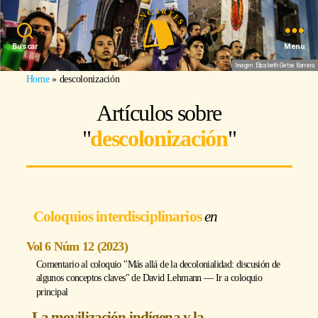
Buscar
Menu
Imagen: Elizabeth Getse Barrera
Home
»
descolonización
Artículos sobre
"
descolonización
"
Coloquios interdisciplinarios
Vol 6 Núm 12 (2023)
Comentario al coloquio "Más allá de la decolonialidad: discusión de
algunos conceptos claves" de
David Lehmann
―
Ir a coloquio
principal
La movilización indígena y la