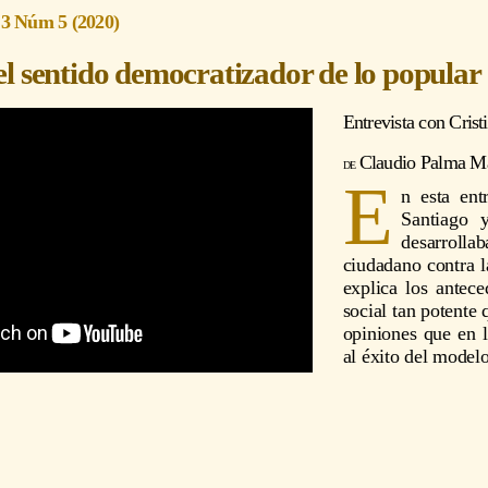
 3 Núm 5 (2020)
el sentido democratizador de lo popular
Entrevista con
Crist
Claudio Palma Ma
E
n esta ent
Santiago 
desarrolla
ciudadano contra l
explica los antece
social tan potente
opiniones que en l
al éxito del modelo