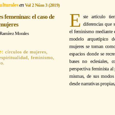
ulturales
Vol 2 Núm 3 (2019)
E
s femeninas: el caso de
ste artículo t
 mujeres
diferencias que s
el feminismo mediante el
 Ramírez Morales
modelo arquetípico d
mujeres se toman como 
círculos de mujeres,
espacios donde se recrea
espiritualidad, feminismo,
bases no eclesiales, c
co.
perspectiva feminista al 
mismas, de sus modos de
desde narrativas propias