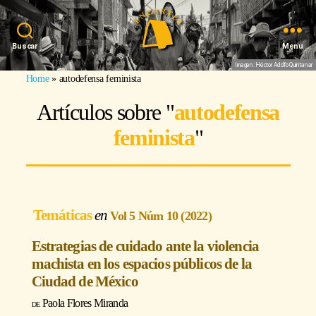
Buscar
Menu
Imagen: Héctor Adolfo Quintanar
Home
»
autodefensa feminista
Artículos sobre "
autodefensa
feminista
"
Temáticas
Vol 5 Núm 10 (2022)
Estrategias de cuidado ante la violencia
machista en los espacios públicos de la
Ciudad de México
Paola Flores Miranda