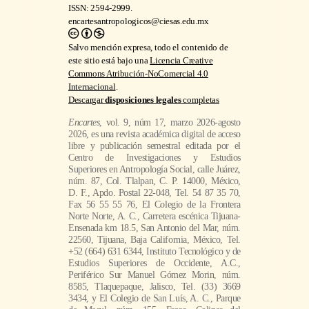
ISSN: 2594-2999.
encartesantropologicos@ciesas.edu.mx
Salvo mención expresa, todo el contenido de
este sitio está bajo una
Licencia Creative
Commons Atribución-NoComercial 4.0
Internacional
.
Descargar
disposiciones legales
completas
Encartes
, vol. 9, núm 17, marzo 2026-agosto
2026, es una revista académica digital de acceso
libre y publicación semestral editada por el
Centro de Investigaciones y Estudios
Superiores en Antropología Social, calle Juárez,
núm. 87, Col. Tlalpan, C. P. 14000, México,
D. F., Apdo. Postal 22-048, Tel. 54 87 35 70,
Fax 56 55 55 76, El Colegio de la Frontera
Norte Norte, A. C., Carretera escénica Tijuana-
Ensenada km 18.5, San Antonio del Mar, núm.
22560, Tijuana, Baja California, México, Tel.
+52 (664) 631 6344, Instituto Tecnológico y de
Estudios Superiores de Occidente, A.C.,
Periférico Sur Manuel Gómez Morin, núm.
8585, Tlaquepaque, Jalisco, Tel. (33) 3669
3434, y El Colegio de San Luís, A. C., Parque