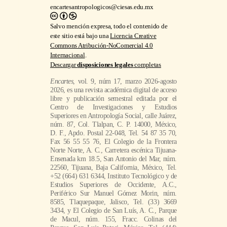
encartesantropologicos@ciesas.edu.mx
Salvo mención expresa, todo el contenido de
este sitio está bajo una
Licencia Creative
Commons Atribución-NoComercial 4.0
Internacional
.
Descargar
disposiciones legales
completas
Encartes
, vol. 9, núm 17, marzo 2026-agosto
2026, es una revista académica digital de acceso
libre y publicación semestral editada por el
Centro de Investigaciones y Estudios
Superiores en Antropología Social, calle Juárez,
núm. 87, Col. Tlalpan, C. P. 14000, México,
D. F., Apdo. Postal 22-048, Tel. 54 87 35 70,
Fax 56 55 55 76, El Colegio de la Frontera
Norte Norte, A. C., Carretera escénica Tijuana-
Ensenada km 18.5, San Antonio del Mar, núm.
22560, Tijuana, Baja California, México, Tel.
+52 (664) 631 6344, Instituto Tecnológico y de
Estudios Superiores de Occidente, A.C.,
Periférico Sur Manuel Gómez Morin, núm.
8585, Tlaquepaque, Jalisco, Tel. (33) 3669
3434, y El Colegio de San Luís, A. C., Parque
de Macul, núm. 155, Fracc. Colinas del