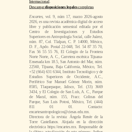
Internacional
.
Descargar
disposiciones legales
completas
Encartes
, vol. 9, núm 17, marzo 2026-agosto
2026, es una revista académica digital de acceso
libre y publicación semestral editada por el
Centro de Investigaciones y Estudios
Superiores en Antropología Social, calle Juárez,
núm. 87, Col. Tlalpan, C. P. 14000, México,
D. F., Apdo. Postal 22-048, Tel. 54 87 35 70,
Fax 56 55 55 76, El Colegio de la Frontera
Norte Norte, A. C., Carretera escénica Tijuana-
Ensenada km 18.5, San Antonio del Mar, núm.
22560, Tijuana, Baja California, México, Tel.
+52 (664) 631 6344, Instituto Tecnológico y de
Estudios Superiores de Occidente, A.C.,
Periférico Sur Manuel Gómez Morin, núm.
8585, Tlaquepaque, Jalisco, Tel. (33) 3669
3434, y El Colegio de San Luís, A. C., Parque
de Macul, núm. 155, Fracc. Colinas del
Parque, San Luis Potosi, México, Tel. (444)
811 01 01. Contacto:
encartesantropologicos@ciesas.edu.mx.
Directora de la revista: Ángela Renée de la
Torre Castellanos. Alojada en la dirección
electrónica https://encartes.mx. Responsable de
la última actualización de este número: Arthur