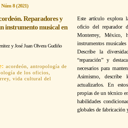
4 Núm 8 (2021)
acordeón. Reparadores y
Este artículo explora l
 un instrumento musical en
oficio del reparador 
Monterrey, México, h
instrumentos musicales 
nitez
y
José Juan Olvera Gudiño
Describe la diversid
“reparación” y destac
acordeón, antropología de
necesarios para mante
ología de los oficios,
Asimismo, describe l
rey, vida cultural del
actualizarlos. En esto
propias de un técnico e
habilidades condiciona
globales de fabricación 