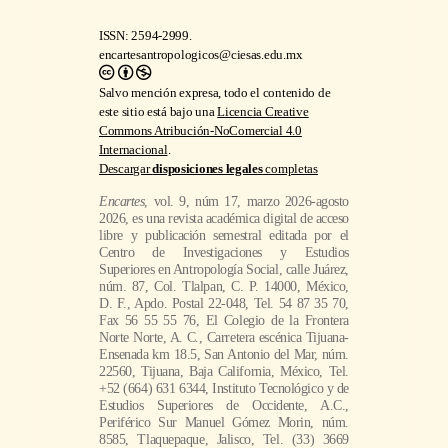
ISSN: 2594-2999.
encartesantropologicos@ciesas.edu.mx
Salvo mención expresa, todo el contenido de
este sitio está bajo una
Licencia Creative
Commons Atribución-NoComercial 4.0
Internacional
.
Descargar
disposiciones legales
completas
Encartes
, vol. 9, núm 17, marzo 2026-agosto
2026, es una revista académica digital de acceso
libre y publicación semestral editada por el
Centro de Investigaciones y Estudios
Superiores en Antropología Social, calle Juárez,
núm. 87, Col. Tlalpan, C. P. 14000, México,
D. F., Apdo. Postal 22-048, Tel. 54 87 35 70,
Fax 56 55 55 76, El Colegio de la Frontera
Norte Norte, A. C., Carretera escénica Tijuana-
Ensenada km 18.5, San Antonio del Mar, núm.
22560, Tijuana, Baja California, México, Tel.
+52 (664) 631 6344, Instituto Tecnológico y de
Estudios Superiores de Occidente, A.C.,
Periférico Sur Manuel Gómez Morin, núm.
8585, Tlaquepaque, Jalisco, Tel. (33) 3669