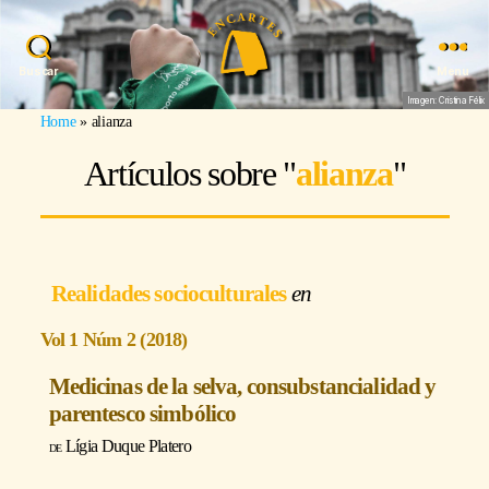
Buscar
Menu
Imagen: Cristina Félix
Home
»
alianza
Artículos sobre "
alianza
"
Realidades socioculturales
Vol 1 Núm 2 (2018)
Medicinas de la selva, consubstancialidad y
parentesco simbólico
Lígia Duque Platero