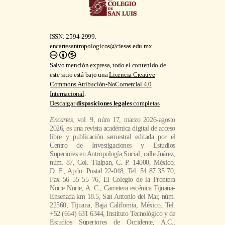
ISSN: 2594-2999.
encartesantropologicos@ciesas.edu.mx
Salvo mención expresa, todo el contenido de
este sitio está bajo una
Licencia Creative
Commons Atribución-NoComercial 4.0
Internacional
.
Descargar
disposiciones legales
completas
Encartes
, vol. 9, núm 17, marzo 2026-agosto
2026, es una revista académica digital de acceso
libre y publicación semestral editada por el
Centro de Investigaciones y Estudios
Superiores en Antropología Social, calle Juárez,
núm. 87, Col. Tlalpan, C. P. 14000, México,
D. F., Apdo. Postal 22-048, Tel. 54 87 35 70,
Fax 56 55 55 76, El Colegio de la Frontera
Norte Norte, A. C., Carretera escénica Tijuana-
Ensenada km 18.5, San Antonio del Mar, núm.
22560, Tijuana, Baja California, México, Tel.
+52 (664) 631 6344, Instituto Tecnológico y de
Estudios Superiores de Occidente, A.C.,