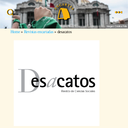
Buscar
Menu
Imagen: Cristina Félix
Home
»
Revistas encartadas
»
desacatos