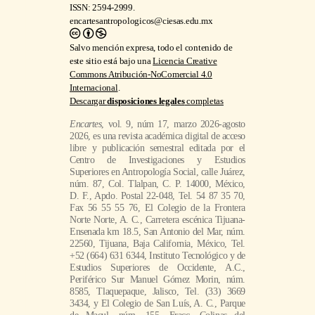
ISSN: 2594-2999.
encartesantropologicos@ciesas.edu.mx
Salvo mención expresa, todo el contenido de
este sitio está bajo una
Licencia Creative
Commons Atribución-NoComercial 4.0
Internacional
.
Descargar
disposiciones legales
completas
Encartes
, vol. 9, núm 17, marzo 2026-agosto
2026, es una revista académica digital de acceso
libre y publicación semestral editada por el
Centro de Investigaciones y Estudios
Superiores en Antropología Social, calle Juárez,
núm. 87, Col. Tlalpan, C. P. 14000, México,
D. F., Apdo. Postal 22-048, Tel. 54 87 35 70,
Fax 56 55 55 76, El Colegio de la Frontera
Norte Norte, A. C., Carretera escénica Tijuana-
Ensenada km 18.5, San Antonio del Mar, núm.
22560, Tijuana, Baja California, México, Tel.
+52 (664) 631 6344, Instituto Tecnológico y de
Estudios Superiores de Occidente, A.C.,
Periférico Sur Manuel Gómez Morin, núm.
8585, Tlaquepaque, Jalisco, Tel. (33) 3669
3434, y El Colegio de San Luís, A. C., Parque