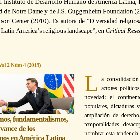
el Instituto de Desarrollo Humano de América Latina, 
ad de Notre Dame y de J.S. Guggenheim Foundation (2
on Center (2010). Es autora de “Diversidad religio
Latin America’s religious landscape”, en
Critical Res
Vol 2 Núm 4 (2019)
L
a consolidación
actores polític
novedad: el continen
populares, dictaduras s
ampliación de derecho
mos, fundamentalismos,
temporalidades desac
avance de los
nombrar esta tendencia 
mos en América Latina