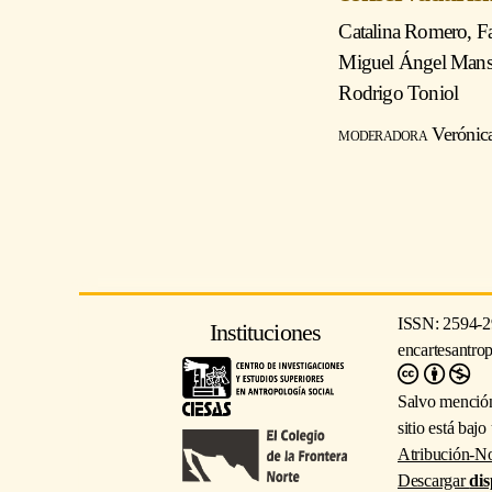
Catalina Romero
,
F
Miguel Ángel Mansi
Rodrigo Toniol
moderadora
Verónic
ISSN: 2594-2
Instituciones
encartesantro
Salvo mención
sitio está baj
Atribución-No
Descargar
dis