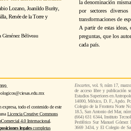
la denominación misma
abio Lozano
,
Joanildo Burity
,
por sectores diversos 
lla
,
Renée de la Torre
y
transformaciones de esp
A partir de estas ideas,
a Giménez Béliveau
preguntas, que los auto
cada país.
Encartes
, vol. 9, núm 17, marz
999.
de acceso libre y publicación s
pologicos@ciesas.edu.mx
Estudios Superiores en Antropologi
14000, México, D. F., Apdo. Po
Colegio de la Frontera Norte No
 expresa, todo el contenido de este
18.5, San Antonio del Mar, núm.
o una
Licencia Creative Commons
(664) 631 6344, Instituto Tecnol
Comercial 4.0 Internacional
.
Periférico Sur Manuel Gómez 
3669 3434, y El Colegio de Sa
posiciones legales
completas