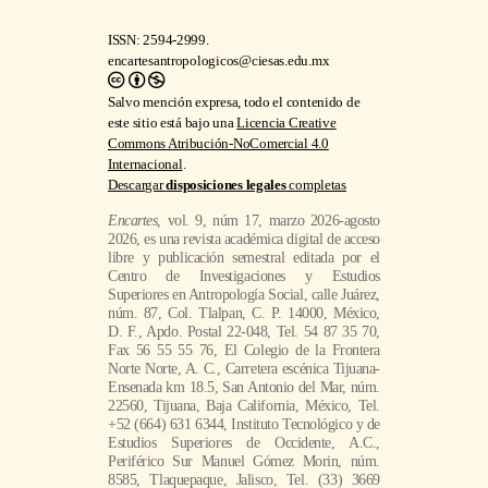
ISSN: 2594-2999.
encartesantropologicos@ciesas.edu.mx
Salvo mención expresa, todo el contenido de
este sitio está bajo una
Licencia Creative
Commons Atribución-NoComercial 4.0
Internacional
.
Descargar
disposiciones legales
completas
Encartes
, vol. 9, núm 17, marzo 2026-agosto
2026, es una revista académica digital de acceso
libre y publicación semestral editada por el
Centro de Investigaciones y Estudios
Superiores en Antropología Social, calle Juárez,
núm. 87, Col. Tlalpan, C. P. 14000, México,
D. F., Apdo. Postal 22-048, Tel. 54 87 35 70,
Fax 56 55 55 76, El Colegio de la Frontera
Norte Norte, A. C., Carretera escénica Tijuana-
Ensenada km 18.5, San Antonio del Mar, núm.
22560, Tijuana, Baja California, México, Tel.
+52 (664) 631 6344, Instituto Tecnológico y de
Estudios Superiores de Occidente, A.C.,
Periférico Sur Manuel Gómez Morin, núm.
8585, Tlaquepaque, Jalisco, Tel. (33) 3669