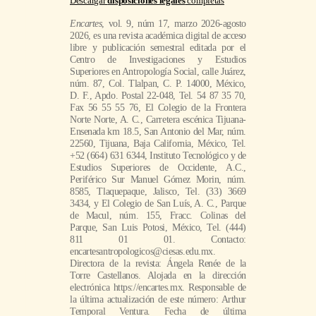
Descargar
disposiciones legales
completas
Encartes
, vol. 9, núm 17, marzo 2026-agosto
2026, es una revista académica digital de acceso
libre y publicación semestral editada por el
Centro de Investigaciones y Estudios
Superiores en Antropología Social, calle Juárez,
núm. 87, Col. Tlalpan, C. P. 14000, México,
D. F., Apdo. Postal 22-048, Tel. 54 87 35 70,
Fax 56 55 55 76, El Colegio de la Frontera
Norte Norte, A. C., Carretera escénica Tijuana-
Ensenada km 18.5, San Antonio del Mar, núm.
22560, Tijuana, Baja California, México, Tel.
+52 (664) 631 6344, Instituto Tecnológico y de
Estudios Superiores de Occidente, A.C.,
Periférico Sur Manuel Gómez Morin, núm.
8585, Tlaquepaque, Jalisco, Tel. (33) 3669
3434, y El Colegio de San Luís, A. C., Parque
de Macul, núm. 155, Fracc. Colinas del
Parque, San Luis Potosi, México, Tel. (444)
811 01 01. Contacto:
encartesantropologicos@ciesas.edu.mx.
Directora de la revista: Ángela Renée de la
Torre Castellanos. Alojada en la dirección
electrónica https://encartes.mx. Responsable de
la última actualización de este número: Arthur
Temporal Ventura. Fecha de última