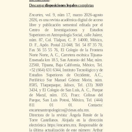
Descargar
disposiciones legales
completas
Encartes
, vol. 9, núm 17, marzo 2026-agosto
2026, es una revista académica digital de acceso
libre y publicación semestral editada por el
Centro de Investigaciones y Estudios
Superiores en Antropología Social, calle Juárez,
núm. 87, Col. Tlalpan, C. P. 14000, México,
D. F., Apdo. Postal 22-048, Tel. 54 87 35 70,
Fax 56 55 55 76, El Colegio de la Frontera
Norte Norte, A. C., Carretera escénica Tijuana-
Ensenada km 18.5, San Antonio del Mar, núm.
22560, Tijuana, Baja California, México, Tel.
+52 (664) 631 6344, Instituto Tecnológico y de
Estudios Superiores de Occidente, A.C.,
Periférico Sur Manuel Gómez Morin, núm.
8585, Tlaquepaque, Jalisco, Tel. (33) 3669
3434, y El Colegio de San Luís, A. C., Parque
de Macul, núm. 155, Fracc. Colinas del
Parque, San Luis Potosi, México, Tel. (444)
811 01 01. Contacto:
encartesantropologicos@ciesas.edu.mx.
Directora de la revista: Ángela Renée de la
Torre Castellanos. Alojada en la dirección
electrónica https://encartes.mx. Responsable de
la última actualización de este número: Arthur