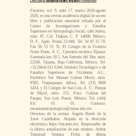
Descargar
disposiciones legales
completas
Encartes
, vol. 9, núm 17, marzo 2026-agosto
2026, es una revista académica digital de acceso
libre y publicación semestral editada por el
Centro de Investigaciones y Estudios
Superiores en Antropología Social, calle Juárez,
núm. 87, Col. Tlalpan, C. P. 14000, México,
D. F., Apdo. Postal 22-048, Tel. 54 87 35 70,
Fax 56 55 55 76, El Colegio de la Frontera
Norte Norte, A. C., Carretera escénica Tijuana-
Ensenada km 18.5, San Antonio del Mar, núm.
22560, Tijuana, Baja California, México, Tel.
+52 (664) 631 6344, Instituto Tecnológico y de
Estudios Superiores de Occidente, A.C.,
Periférico Sur Manuel Gómez Morin, núm.
8585, Tlaquepaque, Jalisco, Tel. (33) 3669
3434, y El Colegio de San Luís, A. C., Parque
de Macul, núm. 155, Fracc. Colinas del
Parque, San Luis Potosi, México, Tel. (444)
811 01 01. Contacto:
encartesantropologicos@ciesas.edu.mx.
Directora de la revista: Ángela Renée de la
Torre Castellanos. Alojada en la dirección
electrónica https://encartes.mx. Responsable de
la última actualización de este número: Arthur
Temporal Ventura. Fecha de última