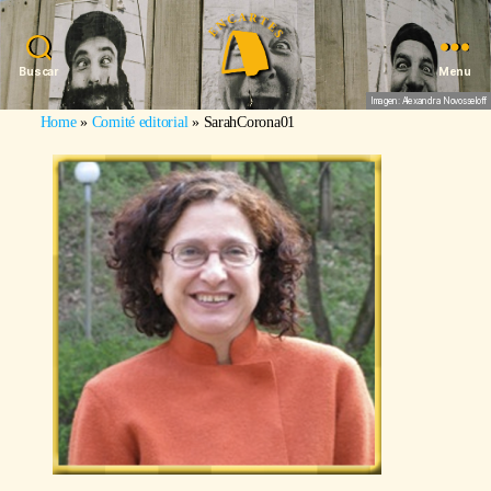
Buscar
Menu
Imagen: Alexandra Novosseloff
Home
»
Comité editorial
»
SarahCorona01