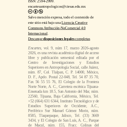
ISSN: 2594-2999.
encartesantropologicos@ciesas.edu.mx
Salvo mención expresa, todo el contenido de
este sitio está bajo una
Licencia Creative
Commons Atribución-NoComercial 4.0
Internacional
.
Descargar
disposiciones legales
completas
Encartes
, vol. 9, núm 17, marzo 2026-agosto
2026, es una revista académica digital de acceso
libre y publicación semestral editada por el
Centro de Investigaciones y Estudios
Superiores en Antropología Social, calle Juárez,
núm. 87, Col. Tlalpan, C. P. 14000, México,
D. F., Apdo. Postal 22-048, Tel. 54 87 35 70,
Fax 56 55 55 76, El Colegio de la Frontera
Norte Norte, A. C., Carretera escénica Tijuana-
Ensenada km 18.5, San Antonio del Mar, núm.
22560, Tijuana, Baja California, México, Tel.
+52 (664) 631 6344, Instituto Tecnológico y de
Estudios Superiores de Occidente, A.C.,
Periférico Sur Manuel Gómez Morin, núm.
8585, Tlaquepaque, Jalisco, Tel. (33) 3669
3434, y El Colegio de San Luís, A. C., Parque
de Macul, núm. 155, Fracc. Colinas del