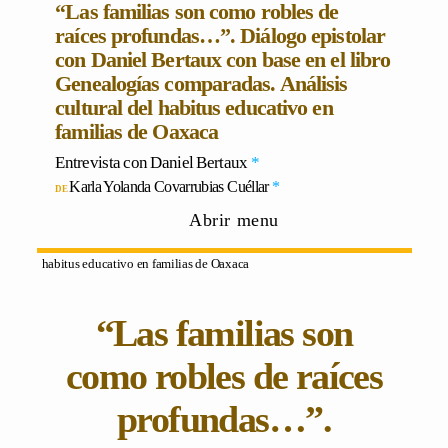
“Las familias son como robles de
raíces profundas…”. Diálogo epistolar
con Daniel Bertaux con base en el libro
Genealogías comparadas. Análisis
cultural del habitus educativo en
familias de Oaxaca
Entrevista con
Daniel Bertaux
*
Karla Yolanda Covarrubias Cuéllar
*
Home
»
Vol 9 Núm. 17 (2026)
»
Entrevistas
» “Las familias son como
Abrir menu
robles de raíces profundas…”. Diálogo epistolar con Daniel Bertaux
con base en el libro Genealogías comparadas. Análisis cultural del
habitus educativo en familias de Oaxaca
“Las familias son
como robles de raíces
profundas…”.