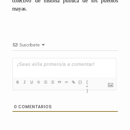
colectivo de historia pública de los pueblos
mayas.
Suscríbete
{}
[
+
]
0
COMENTARIOS