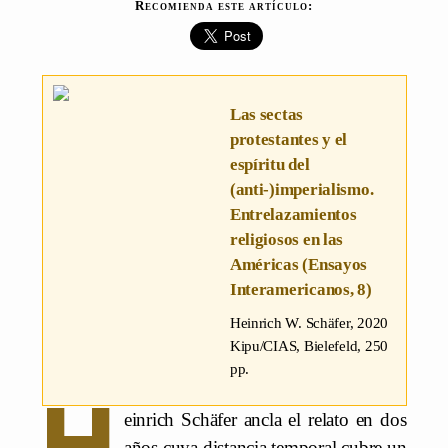
Recomienda este artículo:
Las sectas
protestantes y el
espíritu del
(anti-)imperialismo.
Entrelazamientos
religiosos en las
Américas (Ensayos
Interamericanos, 8)
Heinrich W. Schäfer
, 2020
Kipu/CIAS, Bielefeld, 250
pp.
H
einrich Schäfer ancla el relato en dos
años cuya distancia temporal cubre un