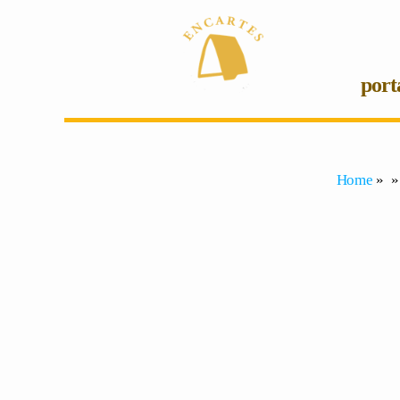
port
Home
» » 