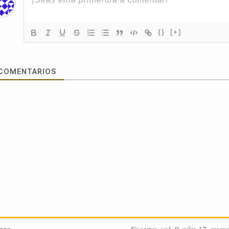
{}
[+]
COMENTARIOS