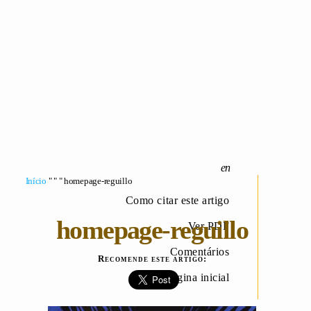
Início
" " " homepage-reguillo
Como citar este artigo
homepage-reguillo
Ver PDF
Comentários
Recomende este artigo:
Página inicial