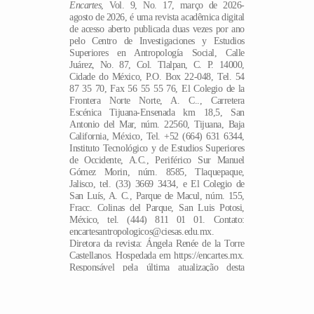
Encartes
, Vol. 9, No. 17, março de 2026-
agosto de 2026, é uma revista acadêmica digital
de acesso aberto publicada duas vezes por ano
pelo Centro de Investigaciones y Estudios
Superiores en Antropología Social, Calle
Juárez, No. 87, Col. Tlalpan, C. P. 14000,
Cidade do México, P.O. Box 22-048, Tel. 54
87 35 70, Fax 56 55 55 76, El Colegio de la
Frontera Norte Norte, A. C.., Carretera
Escénica Tijuana-Ensenada km 18,5, San
Antonio del Mar, núm. 22560, Tijuana, Baja
California, México, Tel. +52 (664) 631 6344,
Instituto Tecnológico y de Estudios Superiores
de Occidente, A.C., Periférico Sur Manuel
Gómez Morin, núm. 8585, Tlaquepaque,
Jalisco, tel. (33) 3669 3434, e El Colegio de
San Luís, A. C., Parque de Macul, núm. 155,
Fracc. Colinas del Parque, San Luis Potosi,
México, tel. (444) 811 01 01. Contato:
encartesantropologicos@ciesas.edu.mx.
Diretora da revista: Ángela Renée de la Torre
PT
Castellanos. Hospedada em https://encartes.mx.
Responsável pela última atualização desta
edição: Arthur Temporal Ventura. Data da
última atualização: 20 de março de 2026.