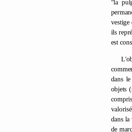
"la pul
permane
vestige 
ils repr
est cons
L'o
commerç
dans le
objets 
compris
valoris
dans la
de marc