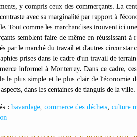
ments, y compris ceux des commerçants. La centra
é contraste avec sa marginalité par rapport à l'é
ille. Tout comme les marchandises trouvent ici un
ants semblent faire de même en réussissant à rest
tés par le marché du travail et d'autres circonstan
aphies prises dans le cadre d'un travail de terra
erce informel à Monterrey. Dans ce cadre, ce
le le plus simple et le plus clair de l'économie d
 aspects, dans les centaines de tianguis de la ville.
és :
bavardage
,
commerce des déchets
,
culture m
ion
mie de bazar sur le puente del p