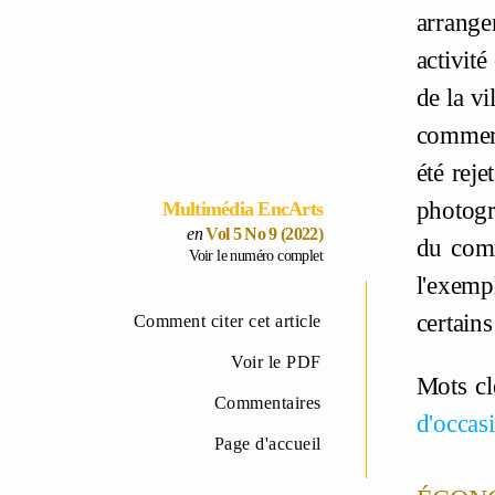
arrange
activit
de la v
commerç
été reje
photogr
Multimédia EncArts
Vol 5 No 9 (2022)
du comm
Voir le numéro complet
l'exemp
certains
Comment citer cet article
Voir le PDF
Mots cl
Commentaires
d'occas
Page d'accueil
écono