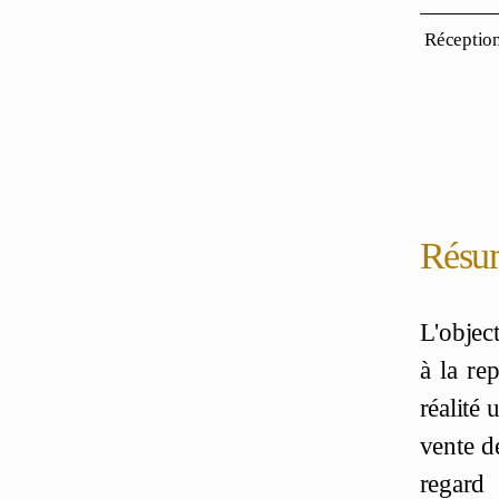
Réceptio
Résu
L'objec
à la re
réalité 
vente d
regard 