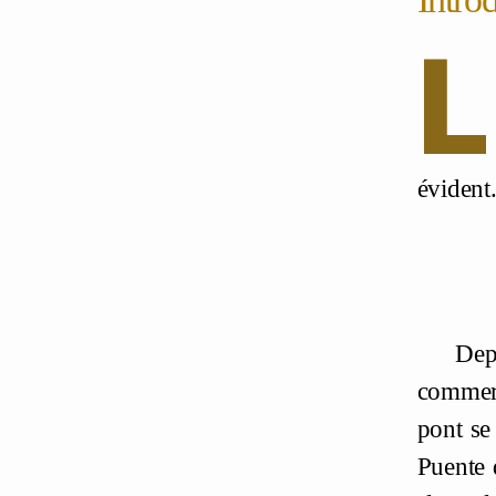
L
évident
Dep
commerc
pont se
Puente 