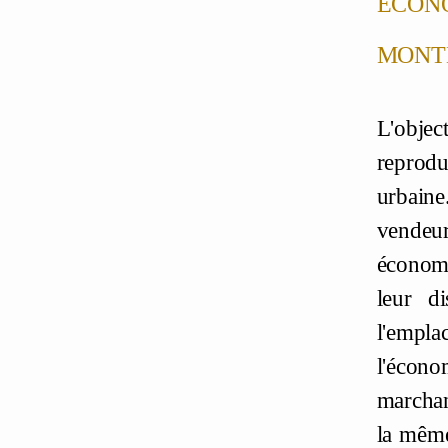
mont
L'object
reproduc
urbaine
vendeur
économi
leur d
l'empla
l'écon
marchan
la même 