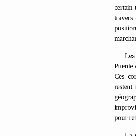
certain
travers
positi
marchan
Les
Puente 
Ces com
restent
géograp
improvi
pour res
La 