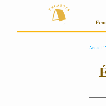
Écon
Accueil
"
É