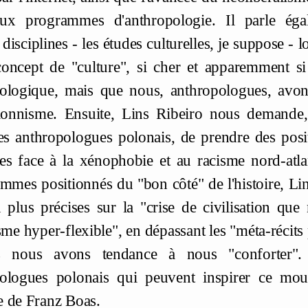
x programmes d'anthropologie. Il parle égale
 disciplines - les études culturelles, je suppose -
concept de "culture", si cher et apparemment si 
pologique, mais que nous, anthropologues, av
tionnisme. Ensuite, Lins Ribeiro nous demande, 
s anthropologues polonais, de prendre des positi
es face à la xénophobie et au racisme nord-atl
mmes positionnés du "bon côté" de l'histoire, Lin
n plus précises sur la "crise de civilisation que
isme hyper-flexible", en dépassant les "méta-réci
ls nous avons tendance à nous "conforter"
ologues polonais qui peuvent inspirer ce mou
 de Franz Boas.