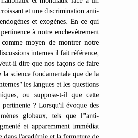
ts nationaux et mondiaux face à un
roissant et une discrimination anti-
s endogènes et exogènes. En ce qui
 pertinence à notre enchevêtrement
tés comme moyen de montrer notre
discussions internes il fait référence,
Veut-il dire que nos façons de faire
de la science fondamentale que de la
nternes" les langues et les questions
iques, ou suppose-t-il que cette
n pertinente ? Lorsqu'il évoque des
mènes globaux, tels que l'"anti-
 fragmenté et apparemment immédiat
me dans l'académie et la fermeture de