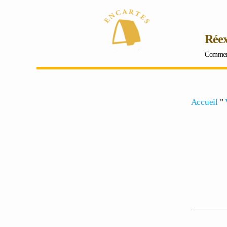
Réex
Commenta
Accueil
"