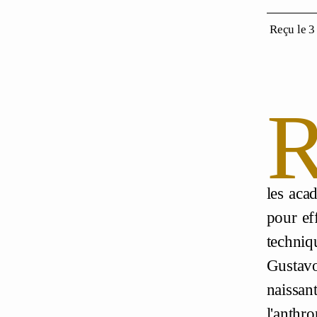
Reçu le 3
les aca
pour ef
techniq
Gustavo
naissan
l'anthr