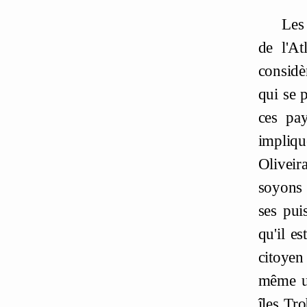
Les 
de l'At
considè
qui se 
ces pay
impliqu
Oliveir
soyons 
ses pui
qu'il e
citoyen
même un
îles Tr