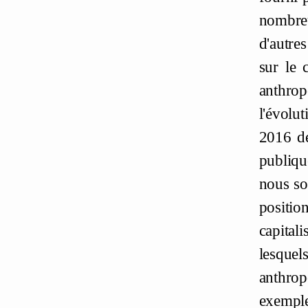
nombreu
d'autres
sur le 
anthro
l'évolu
2016 de
publiqu
nous so
positio
capital
lesque
anthrop
exemple