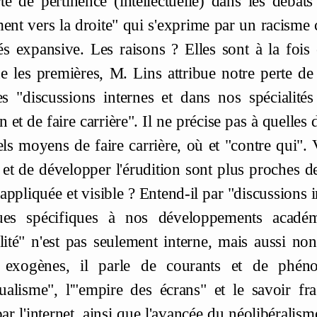
te de pertinence (intellectuelle) dans les déba
ment vers la droite" qui s'exprime par un racisme c
s expansive. Les raisons ? Elles sont à la foi
e les premières, M. Lins attribue notre perte de
s "discussions internes et dans nos spéciali
n et de faire carrière". Il ne précise pas à quelles 
els moyens de faire carrière, où et "contre qui". 
e et de développer l'érudition sont plus proches 
appliquée et visible ? Entend-il par "discussions i
ques spécifiques à nos développements académ
alité" n'est pas seulement interne, mais aussi no
s exogènes, il parle de courants et de phéno
ctualisme", l'"empire des écrans" et le savoir
ar l'internet, ainsi que l'avancée du néolibéralis