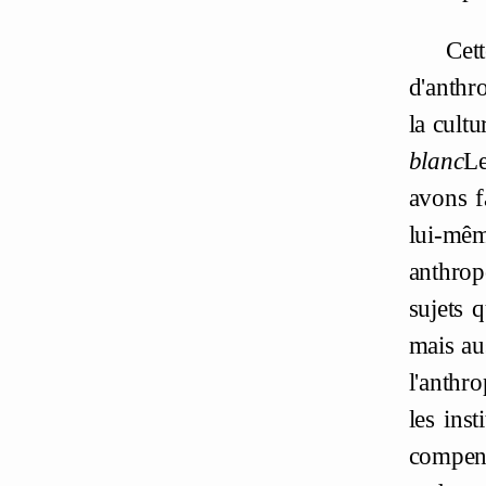
Cet
d'anthr
la cultu
blanc
Le
avons f
lui-mêm
anthrop
sujets 
mais aus
l'anthr
les inst
compen