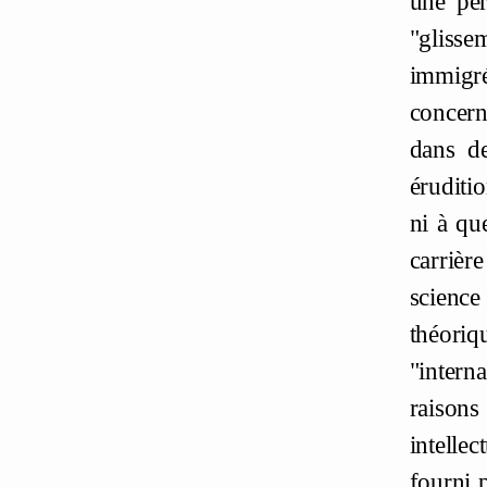
une per
"glisse
immigré
concern
dans de
éruditio
ni à qu
carrièr
science 
théori
"intern
raison
intelle
fourni p