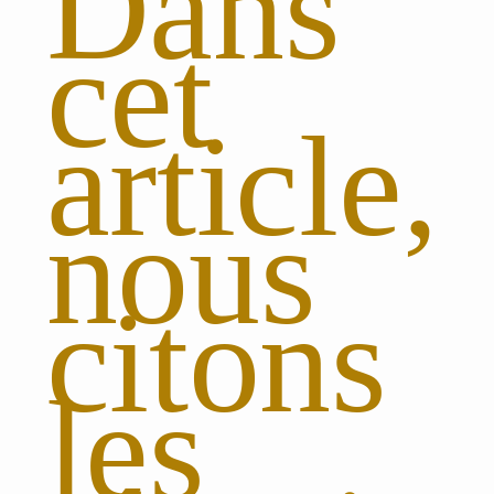
Dans
cet
article,
nous
citons
les