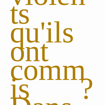
ts
qu'ils
ont
comm
is ?