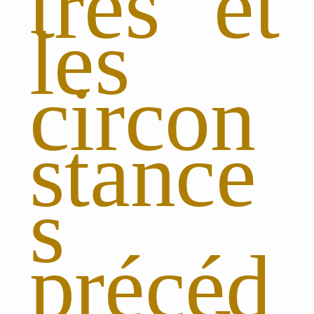
trés et
les
circon
stance
s
précéd