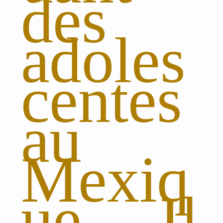
des
adoles
centes
au
Mexiq
ue. Il