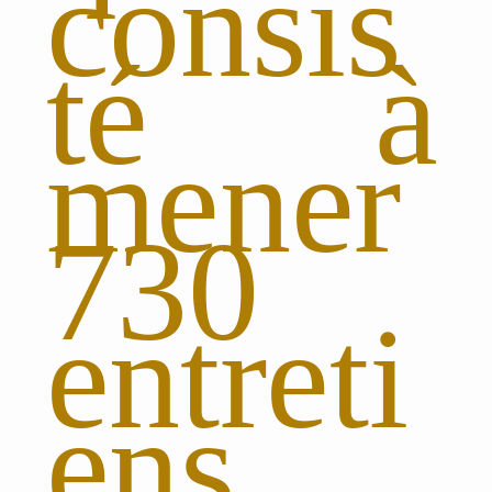
consis
té à
mener
730
entreti
ens