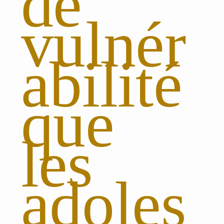
de
vulnér
abilité
que
les
adoles