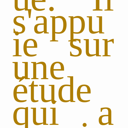
s'appu
ie sur
une
étude
qui a