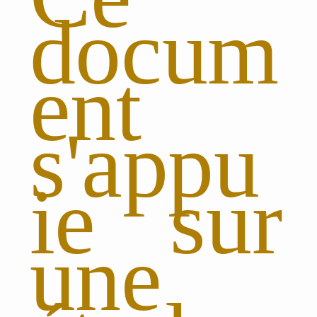
docum
ent
s'appu
ie sur
une