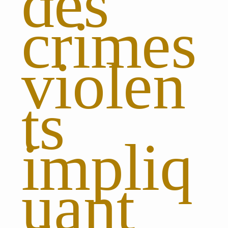
des
crimes
violen
ts
impliq
uant