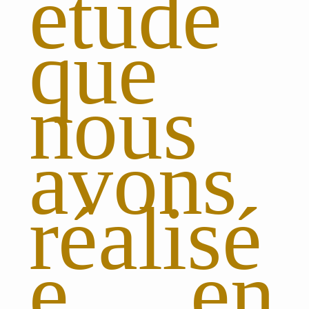
étude
que
nous
avons
réalisé
e en