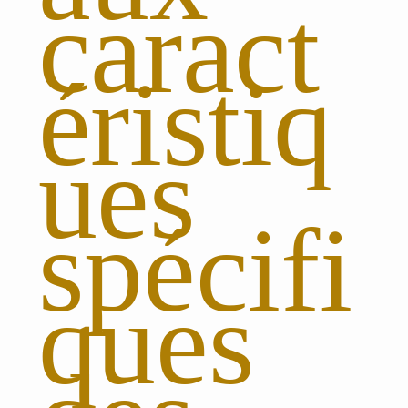
caract
éristiq
ues
spécifi
ques