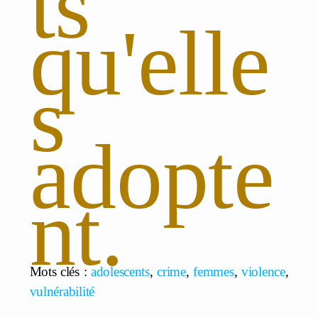
ts
qu'elle
s
adopte
nt.
Mots clés :
adolescents
,
crime
,
femmes
,
violence
,
vulnérabilité