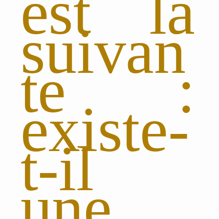
est la
suivan
te :
existe-
t-il
une