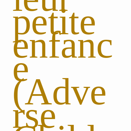
petite
enfanc
e
(Adve
rse