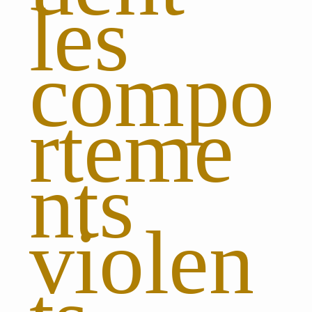
les
compo
rteme
nts
violen