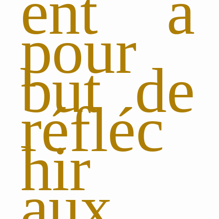
ent a
pour
but de
réfléc
hir
aux