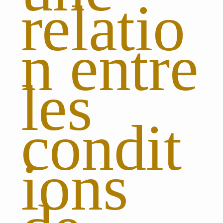
relatio
n entre
les
condit
ions