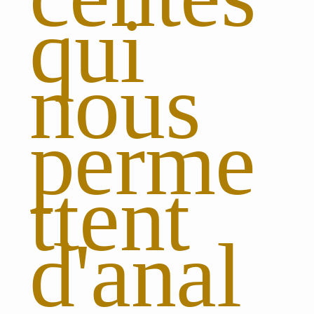
qui
nous
perme
ttent
d'anal