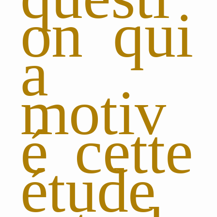
on qui
a
motiv
é cette
étude