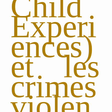
Child
Experi
ences)
et les
crimes
violen