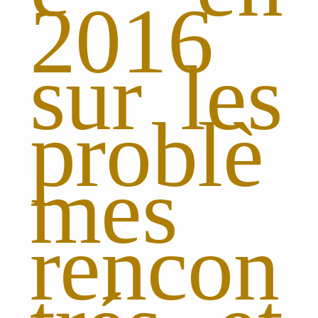
2016
sur les
problè
mes
rencon