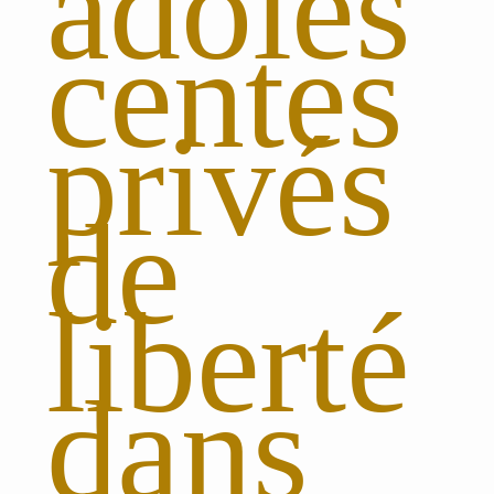
adoles
centes
privés
de
liberté
dans