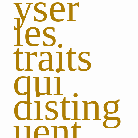
yser
les
traits
qui
disting
uent