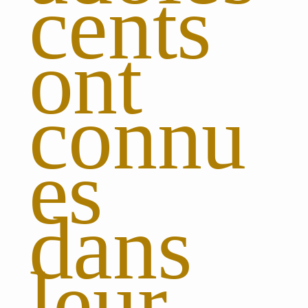
cents
ont
connu
es
dans
leur