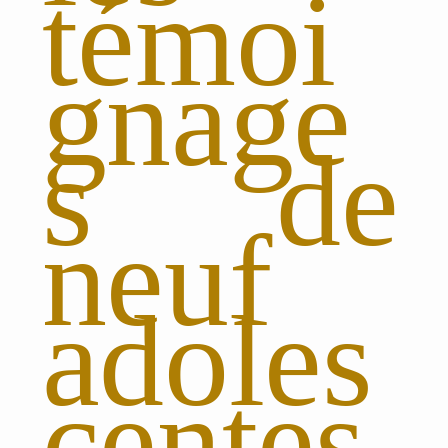
témoi
gnage
s de
neuf
adoles
centes