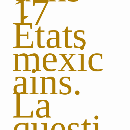
17
États
mexic
ains.
La
questi