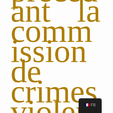
ant la
comm
ission
de
crimes
violen
FR