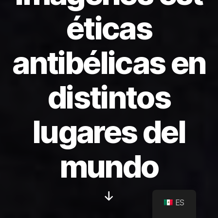
éticas
antibélicas en
distintos
lugares del
mundo
Desplazar
ES
hacia