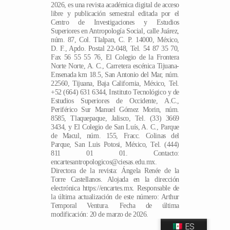
2026, es una revista académica digital de acceso
libre y publicación semestral editada por el
Centro de Investigaciones y Estudios
Superiores en Antropología Social, calle Juárez,
núm. 87, Col. Tlalpan, C. P. 14000, México,
D. F., Apdo. Postal 22-048, Tel. 54 87 35 70,
Fax 56 55 55 76, El Colegio de la Frontera
Norte Norte, A. C., Carretera escénica Tijuana-
Ensenada km 18.5, San Antonio del Mar, núm.
22560, Tijuana, Baja California, México, Tel.
+52 (664) 631 6344, Instituto Tecnológico y de
Estudios Superiores de Occidente, A.C.,
Periférico Sur Manuel Gómez Morin, núm.
8585, Tlaquepaque, Jalisco, Tel. (33) 3669
3434, y El Colegio de San Luís, A. C., Parque
de Macul, núm. 155, Fracc. Colinas del
Parque, San Luis Potosi, México, Tel. (444)
811 01 01. Contacto:
encartesantropologicos@ciesas.edu.mx.
Directora de la revista: Ángela Renée de la
Torre Castellanos. Alojada en la dirección
electrónica https://encartes.mx. Responsable de
la última actualización de este número: Arthur
Temporal Ventura. Fecha de última
modificación: 20 de marzo de 2026.
ES