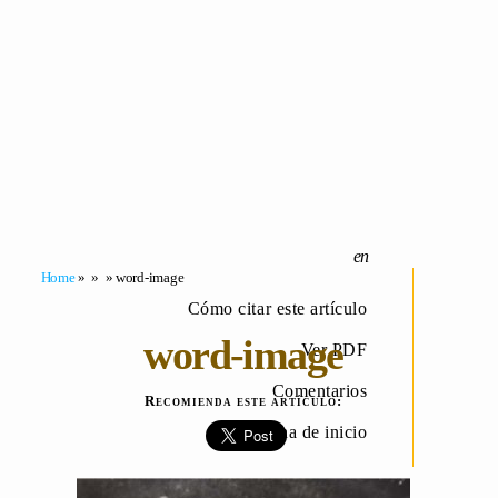
Home
» » » word-image
Cómo citar este artículo
word-image
Ver PDF
Comentarios
Recomienda este artículo:
Página de inicio