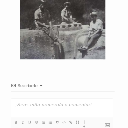
Suscríbete
{}
[
+