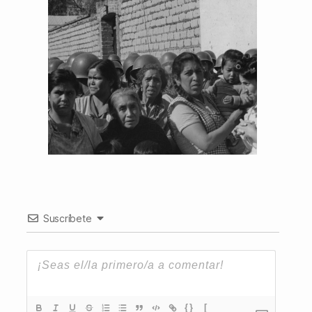
Suscríbete
{}
[