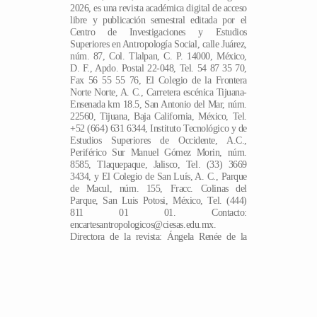
2026, es una revista académica digital de acceso
libre y publicación semestral editada por el
Centro de Investigaciones y Estudios
Superiores en Antropología Social, calle Juárez,
núm. 87, Col. Tlalpan, C. P. 14000, México,
D. F., Apdo. Postal 22-048, Tel. 54 87 35 70,
Fax 56 55 55 76, El Colegio de la Frontera
Norte Norte, A. C., Carretera escénica Tijuana-
Ensenada km 18.5, San Antonio del Mar, núm.
22560, Tijuana, Baja California, México, Tel.
+52 (664) 631 6344, Instituto Tecnológico y de
Estudios Superiores de Occidente, A.C.,
Periférico Sur Manuel Gómez Morin, núm.
8585, Tlaquepaque, Jalisco, Tel. (33) 3669
3434, y El Colegio de San Luís, A. C., Parque
de Macul, núm. 155, Fracc. Colinas del
Parque, San Luis Potosi, México, Tel. (444)
811 01 01. Contacto:
ES
encartesantropologicos@ciesas.edu.mx.
Directora de la revista: Ángela Renée de la
Torre Castellanos. Alojada en la dirección
electrónica https://encartes.mx. Responsable de
la última actualización de este número: Arthur
Temporal Ventura. Fecha de última
modificación: 20 de marzo de 2026.