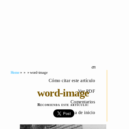
Home
» » » word-image
Cómo citar este artículo
word-image
Ver PDF
Comentarios
Recomienda este artículo:
Página de inicio