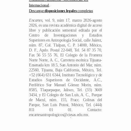
Internacional
.
Descargar
disposiciones legales
completas
Encartes
, vol. 9, núm 17, marzo 2026-agosto
2026, es una revista académica digital de acceso
libre y publicación semestral editada por el
Centro de Investigaciones y Estudios
Superiores en Antropología Social, calle Juárez,
núm. 87, Col. Tlalpan, C. P. 14000, México,
D. F., Apdo. Postal 22-048, Tel. 54 87 35 70,
Fax 56 55 55 76, El Colegio de la Frontera
Norte Norte, A. C., Carretera escénica Tijuana-
Ensenada km 18.5, San Antonio del Mar, núm.
22560, Tijuana, Baja California, México, Tel.
+52 (664) 631 6344, Instituto Tecnológico y de
Estudios Superiores de Occidente, A.C.,
Periférico Sur Manuel Gómez Morin, núm.
8585, Tlaquepaque, Jalisco, Tel. (33) 3669
3434, y El Colegio de San Luís, A. C., Parque
de Macul, núm. 155, Fracc. Colinas del
Parque, San Luis Potosi, México, Tel. (444)
ES
811 01 01. Contacto:
encartesantropologicos@ciesas.edu.mx.
Directora de la revista: Ángela Renée de la
Torre Castellanos. Alojada en la dirección
electrónica https://encartes.mx. Responsable de