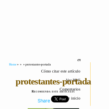
Home
» » » protestantes-portada
Cómo citar este artículo
protestantes-portada
Ver PDF
Comentarios
Recomienda este artículo:
Página de inicio
Share