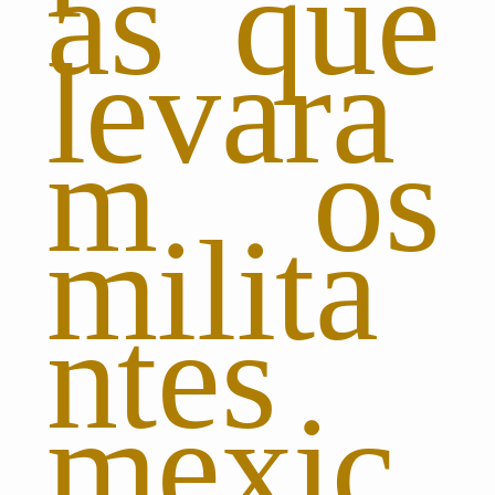
as que
levara
m os
milita
ntes
mexic