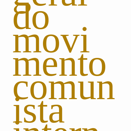
do
movi
mento
comun
ista