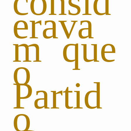
consid
erava
m que
o
Partid
o