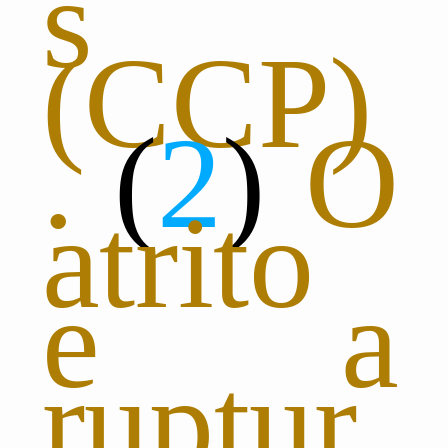
s
(CCP)
.
2
O
atrito
e a
ruptur