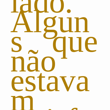
lado.
Algun
s que
não
estava
m