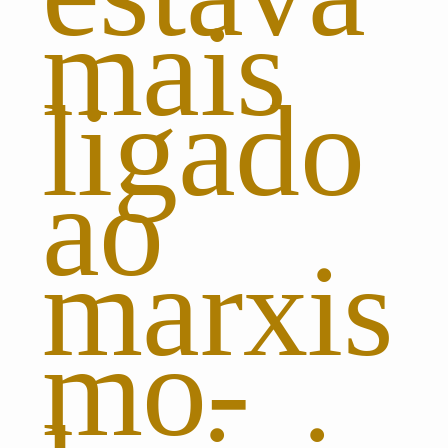
mais
ligado
ao
marxis
mo-