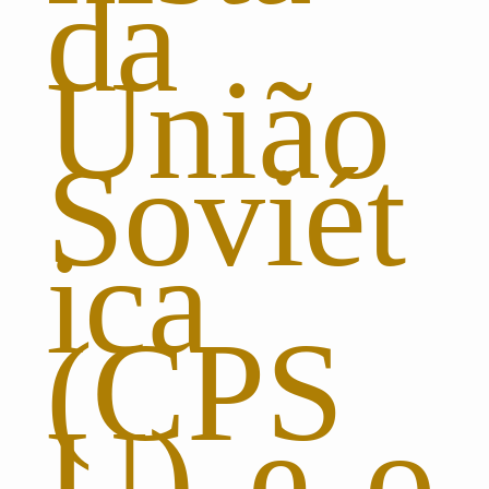
da
União
Soviét
ica
(CPS
U) e o