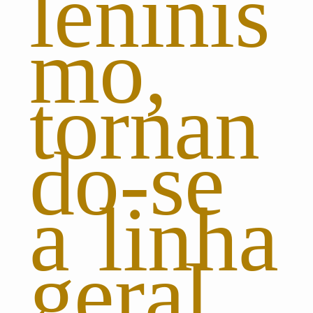
leninis
mo,
tornan
do-se
a linha
geral