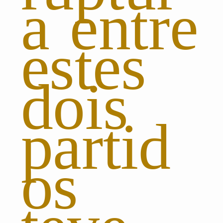
a entre
estes
dois
partid
os