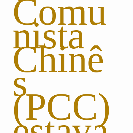
Comu
nista
Chinê
s
(PCC)
estava