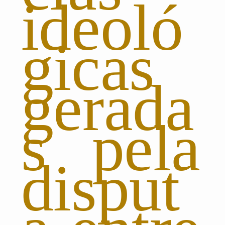
ideoló
gicas
gerada
s pela
disput