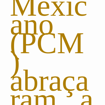
Mexic
ano
(PCM
)
abraça
ram a