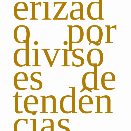
erizad
o por
divisõ
es de
tendên
cias