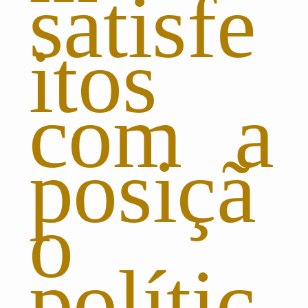
satisfe
itos
com a
posiçã
o
polític