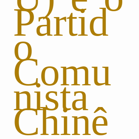
Partid
o
Comu
nista
Chinê