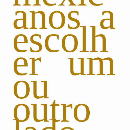
anos a
escolh
er um
ou
outro