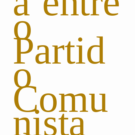
a entre
o
Partid
o
Comu
nista