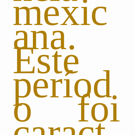
mexic
ana.
Este
períod
o foi
caract