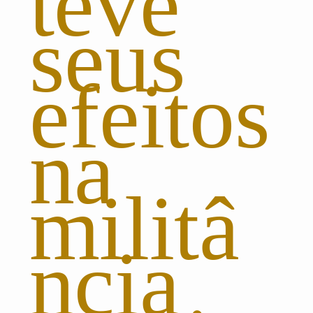
teve
seus
efeitos
na
militâ
ncia