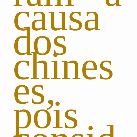
causa
dos
chines
es,
pois