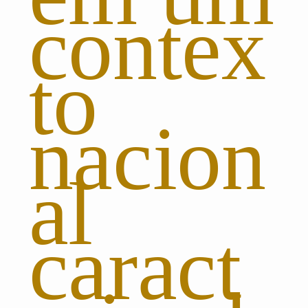
contex
to
nacion
al
caract