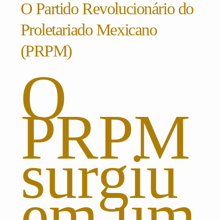
O Partido Revolucionário do
Proletariado Mexicano
(PRPM)
O
PRPM
surgiu
em um