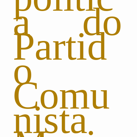
a do
Partid
o
Comu
nista