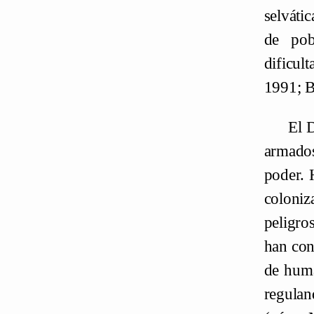
selvátic
de pobl
dificul
1991; B
El D
armados
poder. 
coloniz
peligro
han con
de huma
regulan