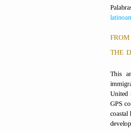
Palab
latinoa
from 
the d
This a
immigra
United 
GPS coo
coastal
develo