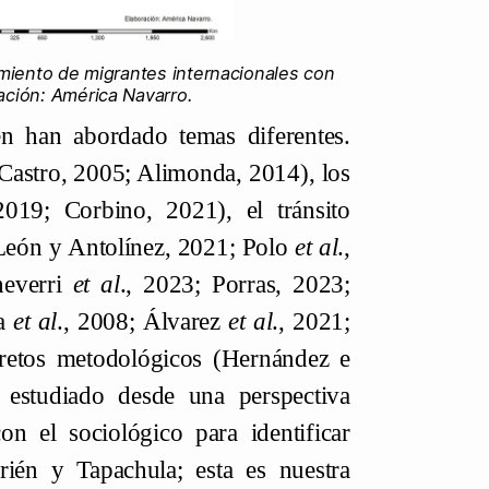
miento de migrantes internacionales con
ación: América Navarro.
én han abordado temas diferentes.
 (Castro, 2005; Alimonda, 2014), los
2019; Corbino, 2021), el tránsito
 (León y Antolínez, 2021; Polo
et al
.,
heverri
et al
., 2023; Porras, 2023;
ra
et al
., 2008; Álvarez
et al
., 2021;
 retos metodológicos (Hernández e
 estudiado desde una perspectiva
on el sociológico para identificar
rién y Tapachula; esta es nuestra