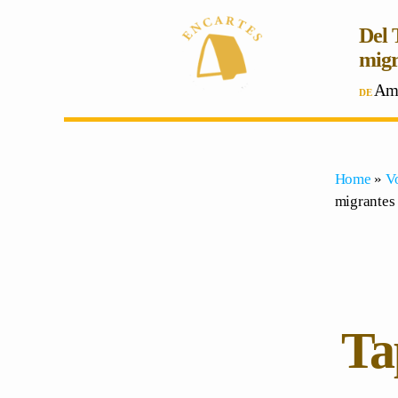
Del 
migr
Amé
Home
»
V
migrantes 
Ta