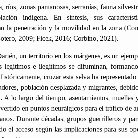
a, ríos, zonas pantanosas, serranías, fauna silves
ación indígena. En síntesis, sus característic
tan la penetración y la movilidad en la zona (Co
otero, 2009; Ficek, 2016; Corbino, 2021).
arién, un territorio en los márgenes, es un ejemp
 legítimos e ilegítimos se difuminan, formando
Históricamente, cruzar esta selva ha representado
adores, población desplazada y migrantes, debido
s. A lo largo del tiempo, asentamientos, muelles 
vertido en puntos neurálgicos para el tráfico de a
nos. Durante décadas, grupos guerrilleros y para
do el acceso según las implicaciones para sus ope