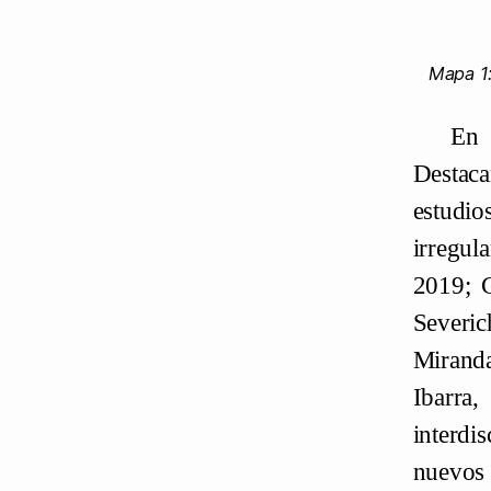
Mapa 1:
En 
Destaca
estudi
irregul
2019; C
Severi
Mirand
Ibarra,
interdi
nuevos 