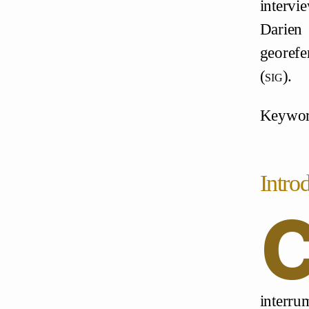
intervi
Darien 
georefe
(
sig
).
Keyword
Intro
interru