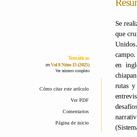
Resu
Se real
que cru
Unidos.
campo.
Temáticas
en ingl
Vol 8 Núm 15 (2025)
Ver número completo
chiapan
rutas y
Cómo citar este artículo
entrevi
Ver PDF
desafío
Comentarios
narrati
Página de inicio
(
Sistem