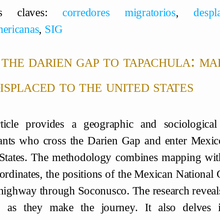
ras claves:
corredores migratorios
,
despl
mericanas
,
SIG
the darien gap to tapachula: ma
isplaced to the united states
rticle provides a geographic and sociologica
nts who cross the Darien Gap and enter Mexico
States. The methodology combines mapping with 
rdinates, the positions of the Mexican Nationa
 highway through Soconusco. The research reveals
p as they make the journey. It also delves 