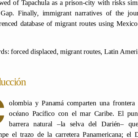
ewed of Tapachula as a prison-city with risks sim
Gap. Finally, immigrant narratives of the jou
renced database of migrant routes using Mexic
s: forced displaced, migrant routes, Latin Amer
ducción
C
olombia y Panamá comparten una frontera 
océano Pacífico con el mar Caribe. El punt
barrera natural –la selva del Darién– q
mpe el trazo de la carretera Panamericana; el 