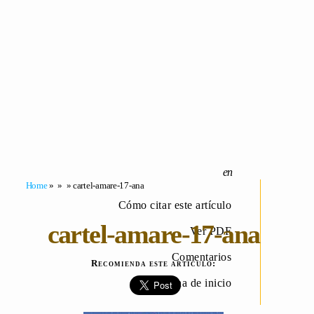
Home
» » » cartel-amare-17-ana
Cómo citar este artículo
cartel-amare-17-ana
Ver PDF
Comentarios
Recomienda este artículo:
Página de inicio