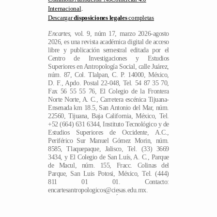
Internacional
.
Descargar
disposiciones legales
completas
Encartes
, vol. 9, núm 17, marzo 2026-agosto
2026, es una revista académica digital de acceso
libre y publicación semestral editada por el
Centro de Investigaciones y Estudios
Superiores en Antropología Social, calle Juárez,
núm. 87, Col. Tlalpan, C. P. 14000, México,
D. F., Apdo. Postal 22-048, Tel. 54 87 35 70,
Fax 56 55 55 76, El Colegio de la Frontera
Norte Norte, A. C., Carretera escénica Tijuana-
Ensenada km 18.5, San Antonio del Mar, núm.
22560, Tijuana, Baja California, México, Tel.
+52 (664) 631 6344, Instituto Tecnológico y de
Estudios Superiores de Occidente, A.C.,
Periférico Sur Manuel Gómez Morin, núm.
8585, Tlaquepaque, Jalisco, Tel. (33) 3669
3434, y El Colegio de San Luís, A. C., Parque
de Macul, núm. 155, Fracc. Colinas del
Parque, San Luis Potosi, México, Tel. (444)
ES
811 01 01. Contacto:
encartesantropologicos@ciesas.edu.mx.
Directora de la revista: Ángela Renée de la
Torre Castellanos. Alojada en la dirección
electrónica https://encartes.mx. Responsable de