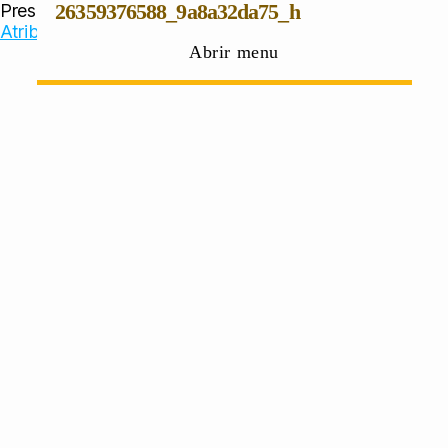
Presidencia de la República Mexicana, licencia
26359376588_9a8a32da75_h
CC-
Atribución
/ Recortada de
original
." />
Abrir menu