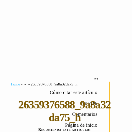
Home
» » » 26359376588_9a8a32da75_h
Cómo citar este artículo
26359376588_9a8a32
Ver PDF
da75_h
Comentarios
Página de inicio
Recomienda este artículo: