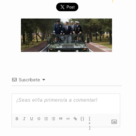
Suscríbete
{}
[
+
]