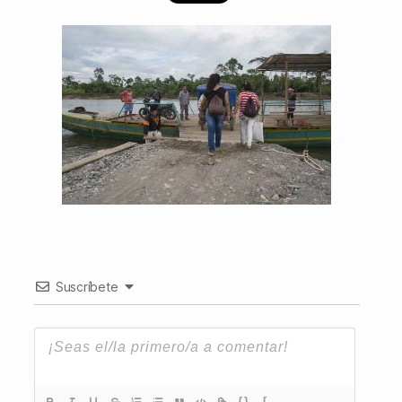
Suscríbete
{}
[