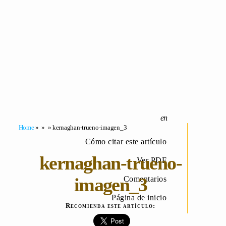
Home
» » » kernaghan-trueno-imagen_3
Cómo citar este artículo
kernaghan-trueno-
Ver PDF
imagen_3
Comentarios
Página de inicio
Recomienda este artículo: