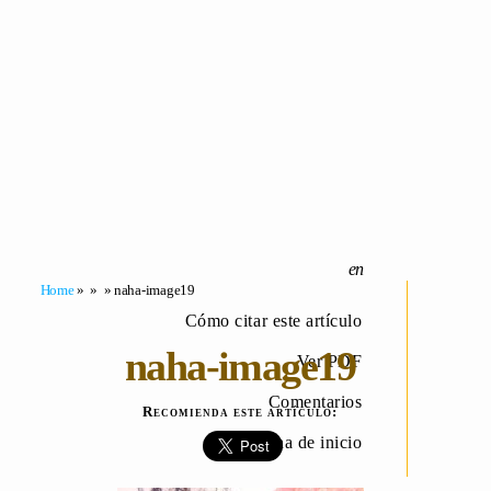
Home
» » » naha-image19
Cómo citar este artículo
naha-image19
Ver PDF
Comentarios
Recomienda este artículo:
Página de inicio