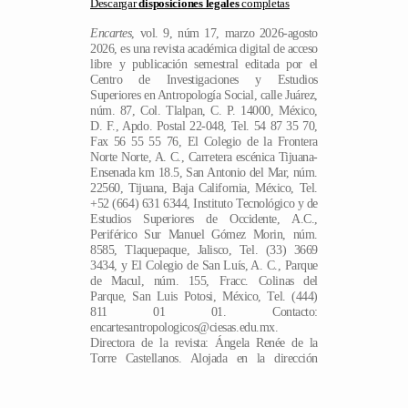
Descargar
disposiciones legales
completas
Encartes
, vol. 9, núm 17, marzo 2026-agosto
2026, es una revista académica digital de acceso
libre y publicación semestral editada por el
Centro de Investigaciones y Estudios
Superiores en Antropología Social, calle Juárez,
núm. 87, Col. Tlalpan, C. P. 14000, México,
D. F., Apdo. Postal 22-048, Tel. 54 87 35 70,
Fax 56 55 55 76, El Colegio de la Frontera
Norte Norte, A. C., Carretera escénica Tijuana-
Ensenada km 18.5, San Antonio del Mar, núm.
22560, Tijuana, Baja California, México, Tel.
+52 (664) 631 6344, Instituto Tecnológico y de
Estudios Superiores de Occidente, A.C.,
Periférico Sur Manuel Gómez Morin, núm.
8585, Tlaquepaque, Jalisco, Tel. (33) 3669
3434, y El Colegio de San Luís, A. C., Parque
de Macul, núm. 155, Fracc. Colinas del
Parque, San Luis Potosi, México, Tel. (444)
811 01 01. Contacto:
encartesantropologicos@ciesas.edu.mx.
ES
Directora de la revista: Ángela Renée de la
Torre Castellanos. Alojada en la dirección
electrónica https://encartes.mx. Responsable de
la última actualización de este número: Arthur
Temporal Ventura. Fecha de última