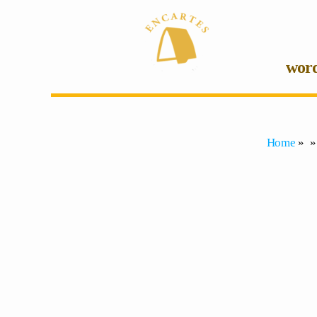
wor
Home
» »