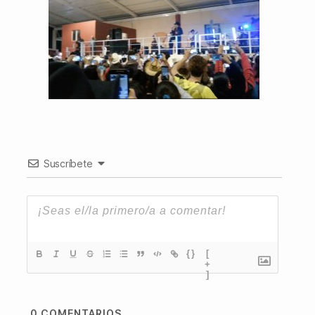
Suscríbete
{}
[
+
]
0
COMENTARIOS