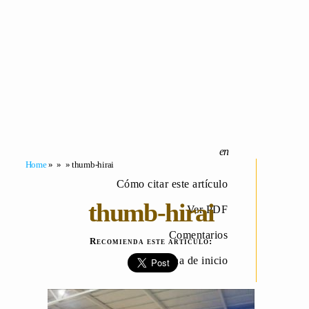
Home
» » » thumb-hirai
Cómo citar este artículo
thumb-hirai
Ver PDF
Comentarios
Recomienda este artículo:
Página de inicio