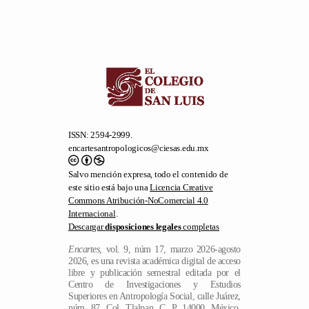
ISSN: 2594-2999.
encartesantropologicos@ciesas.edu.mx
Salvo mención expresa, todo el contenido de
este sitio está bajo una
Licencia Creative
Commons Atribución-NoComercial 4.0
Internacional
.
Descargar
disposiciones legales
completas
Encartes
, vol. 9, núm 17, marzo 2026-agosto
2026, es una revista académica digital de acceso
libre y publicación semestral editada por el
Centro de Investigaciones y Estudios
Superiores en Antropología Social, calle Juárez,
núm. 87, Col. Tlalpan, C. P. 14000, México,
D. F., Apdo. Postal 22-048, Tel. 54 87 35 70,
Fax 56 55 55 76, El Colegio de la Frontera