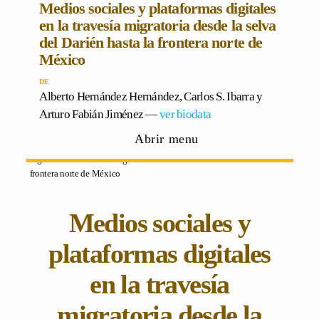
Medios sociales y plataformas digitales
en la travesía migratoria desde la selva
del Darién hasta la frontera norte de
México
Alberto Hernández Hernández
,
Carlos S. Ibarra
y
Arturo Fabián Jiménez
―
ver biodata
Abrir menu
Home
»
Vol 8 Núm 15 (2025)
»
Dosier
» Medios sociales y plataformas
digitales en la travesía migratoria desde la selva del Darién hasta la
frontera norte de México
Medios sociales y
plataformas digitales
en la travesía
migratoria desde la