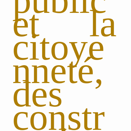
public
et la
citoye
nneté,
des
constr