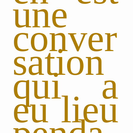
une
conver
sation
qui a
eu lieu