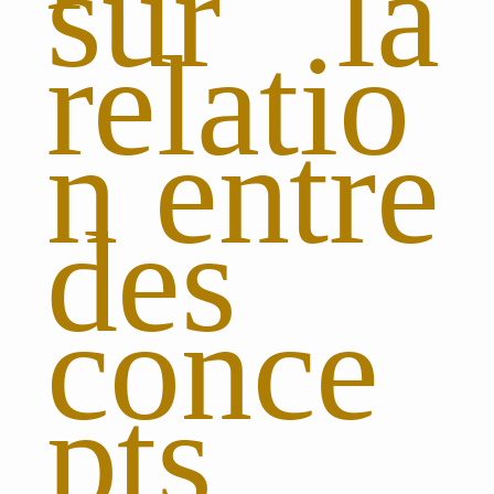
sur la
relatio
n entre
des
conce
pts