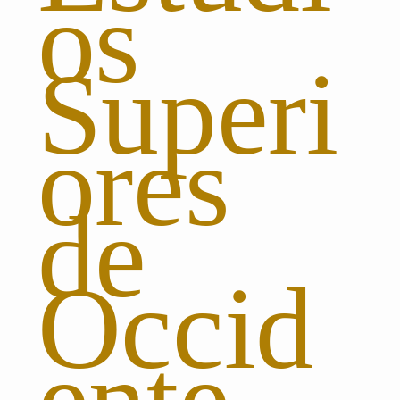
os
Superi
ores
de
Occid