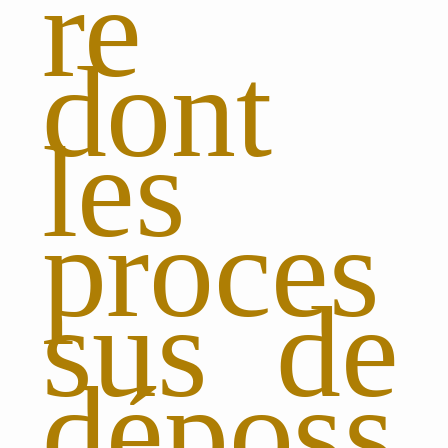
re
dont
les
proces
sus de
déposs