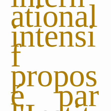
ational
intensi
f
propos
é par