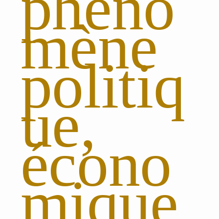
phéno
mène
politiq
ue,
écono
mique