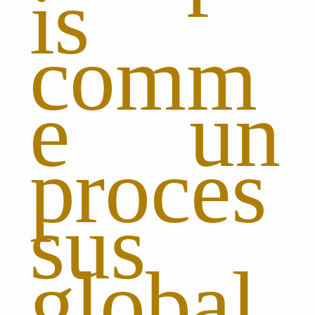
is
comm
e un
proces
sus
global