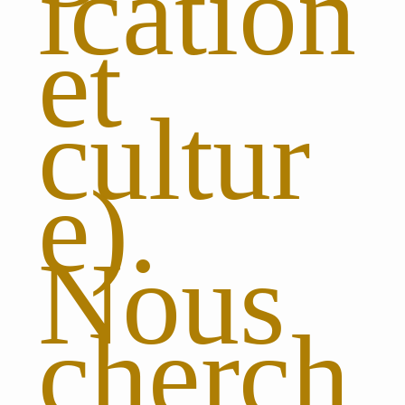
ication
et
cultur
e).
Nous
cherch