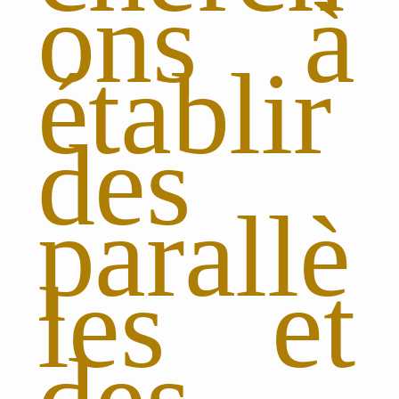
ons à
établir
des
parallè
les et