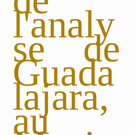
de
l'analy
se de
Guada
lajara,
au