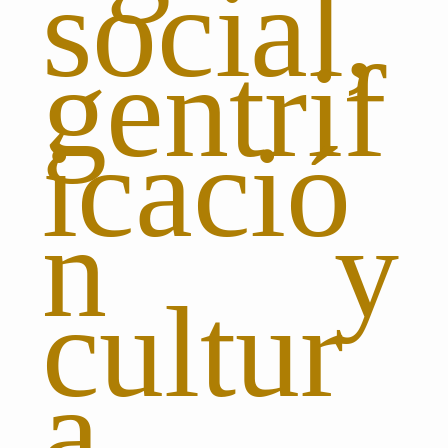
social,
gentrif
icació
n y
cultur
a