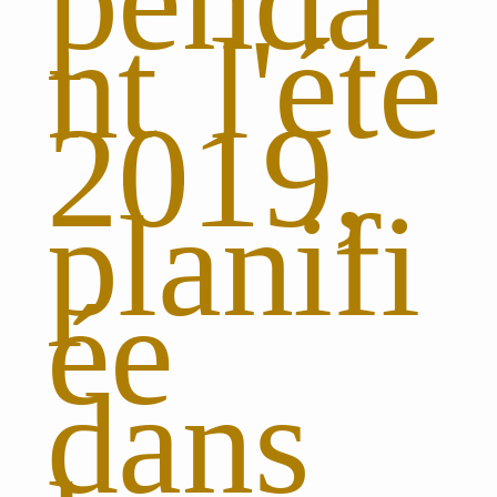
penda
nt l'été
2019,
planifi
ée
dans