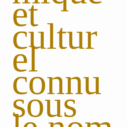
et
cultur
el
connu
sous