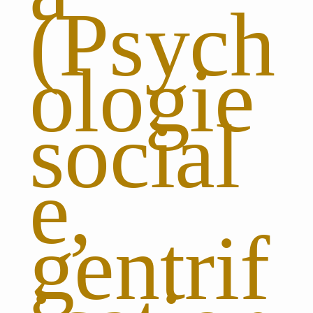
(Psych
ologie
social
e,
gentrif