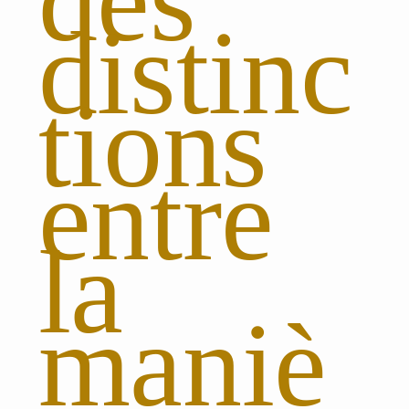
des
distinc
tions
entre
la
maniè