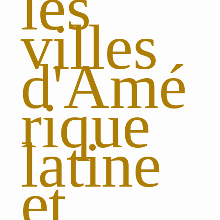
les
villes
d'Amé
rique
latine
et