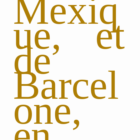
Mexiq
ue, et
de
Barcel
one,
en