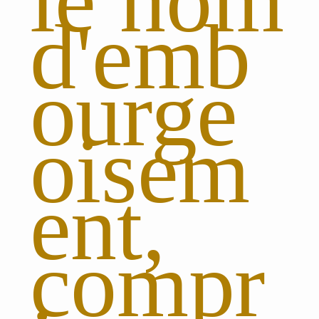
le nom
d'emb
ourge
oisem
ent,
compr