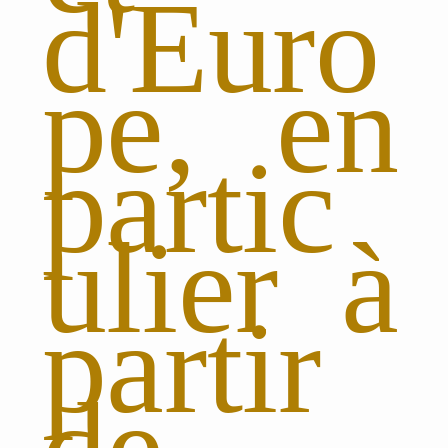
d'Euro
pe, en
partic
ulier à
partir