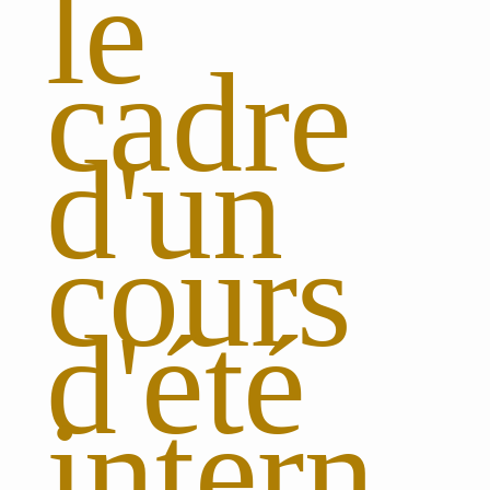
le
cadre
d'un
cours
d'été
intern