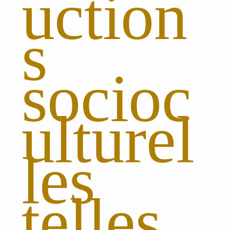
uction
s
socioc
ulturel
les
telles