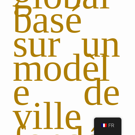
basé
sur un
modèl
e de
ville
FR