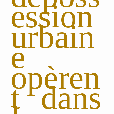
ession
urbain
e
opèren
t dans