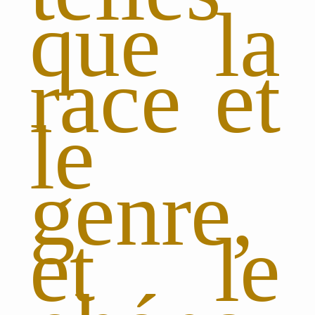
que la
race et
le
genre,
et le