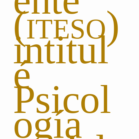
ente
(
iteso
)
intitul
é
Psicol
ogía