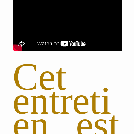
Cet
entreti
en est