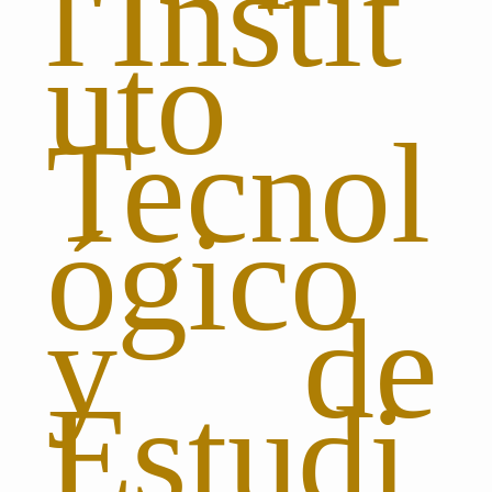
l'Instit
uto
Tecnol
ógico
y de
Estudi