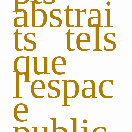
abstrai
ts tels
que
l'espac
e