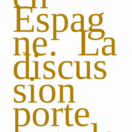
Espag
ne. La
discus
sion
porte