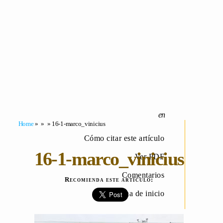
Home
» » » 16-1-marco_vinicius
Cómo citar este artículo
16-1-marco_vinicius
Ver PDF
Comentarios
Recomienda este artículo:
Página de inicio