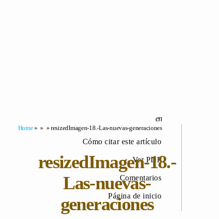
Home
» » » resizedImagen-18.-Las-nuevas-generaciones
Cómo citar este artículo
resizedImagen-18.-
Ver PDF
Las-nuevas-
Comentarios
Página de inicio
generaciones