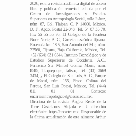
2026, es una revista académica digital de acceso
libre y publicación semestral editada por el
Centro de Investigaciones y Estudios
Superiores en Antropología Social, calle Juárez,
núm. 87, Col. Tlalpan, C. P. 14000, México,
D. F., Apdo. Postal 22-048, Tel. 54 87 35 70,
Fax 56 55 55 76, El Colegio de la Frontera
Norte Norte, A. C., Carretera escénica Tijuana-
Ensenada km 18.5, San Antonio del Mar, núm.
22560, Tijuana, Baja California, México, Tel.
+52 (664) 631 6344, Instituto Tecnológico y de
Estudios Superiores de Occidente, A.C.,
Periférico Sur Manuel Gómez Morin, núm.
8585, Tlaquepaque, Jalisco, Tel. (33) 3669
3434, y El Colegio de San Luís, A. C., Parque
de Macul, núm. 155, Fracc. Colinas del
Parque, San Luis Potosi, México, Tel. (444)
811 01 01. Contacto:
encartesantropologicos@ciesas.edu.mx.
Directora de la revista: Ángela Renée de la
Torre Castellanos. Alojada en la dirección
ES
electrónica https://encartes.mx. Responsable de
la última actualización de este número: Arthur
Temporal Ventura. Fecha de última
modificación: 20 de marzo de 2026.